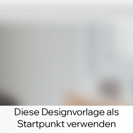
 Website bearbeiten und erstelle deine eigene einzigartige W
Diese Designvorlage als
Startpunkt verwenden