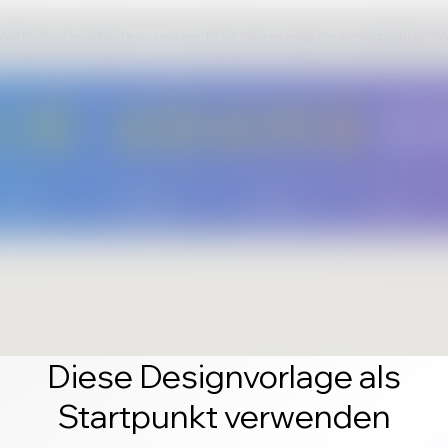
 Website bearbeiten und erstelle deine eigene einzigartige W
Diese Designvorlage als
Startpunkt verwenden