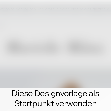
 Website bearbeiten und erstelle deine eigene einzigartige W
Diese Designvorlage als
Startpunkt verwenden