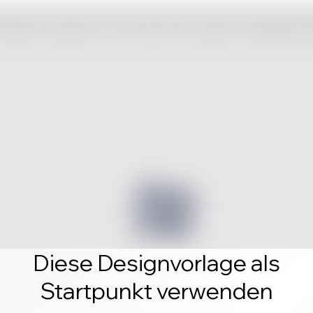
 Website bearbeiten und erstelle deine eigene einzigartige W
Diese Designvorlage als
Startpunkt verwenden