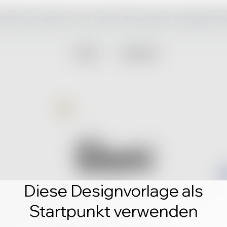
 Website bearbeiten und erstelle deine eigene einzigartige W
Diese Designvorlage als
Startpunkt verwenden