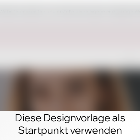
 Website bearbeiten und erstelle deine eigene einzigartige W
Diese Designvorlage als
Startpunkt verwenden