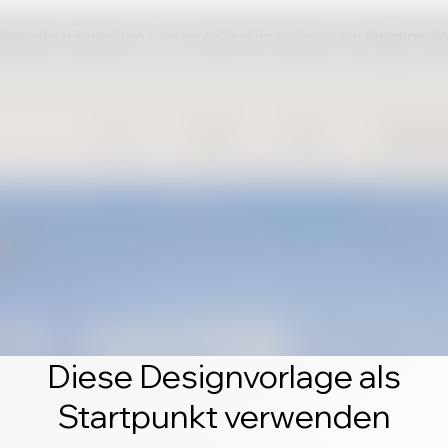
 Website bearbeiten und erstelle deine eigene einzigartige W
Diese Designvorlage als
Startpunkt verwenden