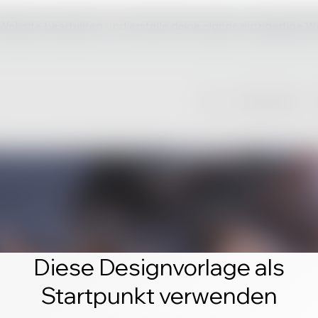
 Website bearbeiten und erstelle deine eigene einzigartige W
Diese Designvorlage als
Startpunkt verwenden