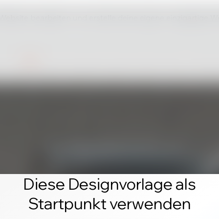
 Website bearbeiten und erstelle deine eigene einzigartige W
Diese Designvorlage als
Startpunkt verwenden