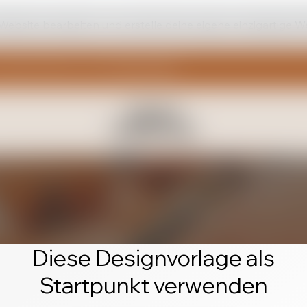
 Website bearbeiten und erstelle deine eigene einzigartige W
Diese Designvorlage als
Startpunkt verwenden