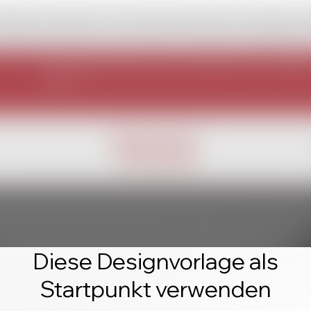
 Website bearbeiten und erstelle deine eigene einzigartige W
Diese Designvorlage als
Startpunkt verwenden