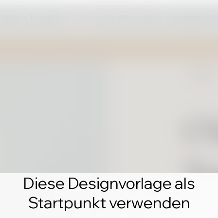
 Website bearbeiten und erstelle deine eigene einzigartige W
Diese Designvorlage als
Startpunkt verwenden