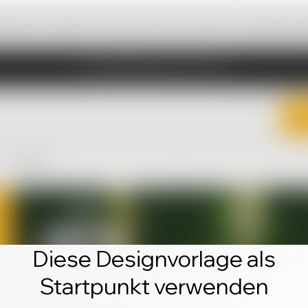
 Website bearbeiten und erstelle deine eigene einzigartige W
Diese Designvorlage als
Startpunkt verwenden