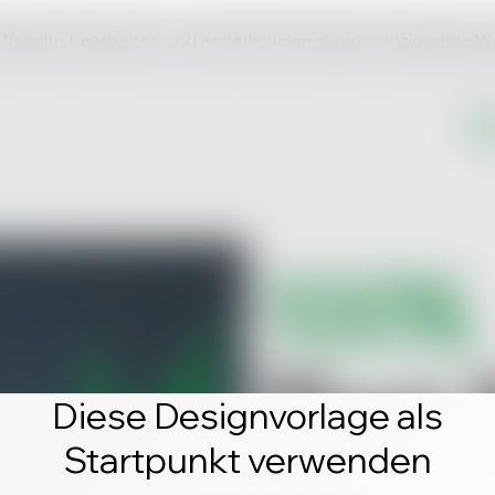
 Website bearbeiten und erstelle deine eigene einzigartige W
Diese Designvorlage als
Startpunkt verwenden