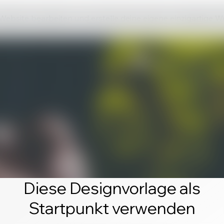
 Website bearbeiten und erstelle deine eigene einzigartige W
Diese Designvorlage als
Startpunkt verwenden