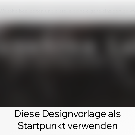
 Website bearbeiten und erstelle deine eigene einzigartige W
Diese Designvorlage als
Startpunkt verwenden