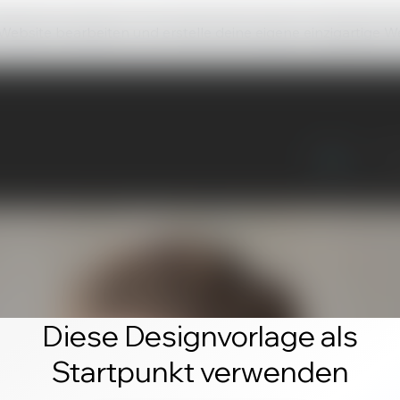
 Website bearbeiten und erstelle deine eigene einzigartige W
Diese Designvorlage als
Startpunkt verwenden