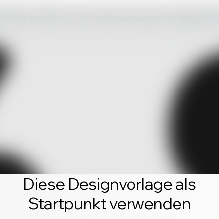
 Website bearbeiten und erstelle deine eigene einzigartige W
Diese Designvorlage als
Startpunkt verwenden