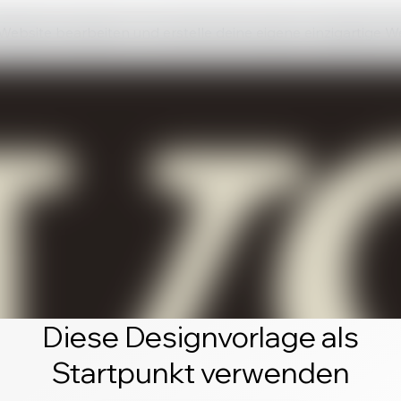
 Website bearbeiten und erstelle deine eigene einzigartige W
Diese Designvorlage als
Startpunkt verwenden