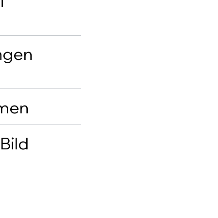
i
ngen
mmen
Bild