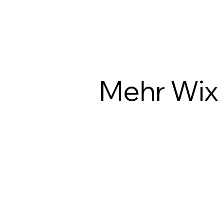
Mehr Wixe
Bildbearbeitung
Bearbeite und passe deine Bilder an und sorg
aufgeräumte, professionelle Designs. Passe a