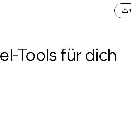
B
l-Tools für dich
Tool „Hint
e für
Verabschiede dich v
lles an: vom
rücke dein Motiv ins 