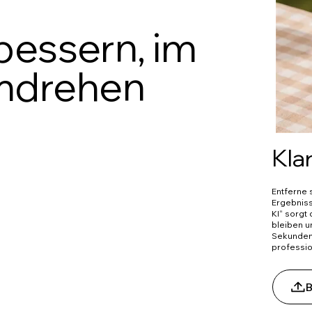
rbessern, im
mdrehen
Kla
Entferne 
Ergebniss
KI“ sorgt 
bleiben u
Sekundens
professio
B