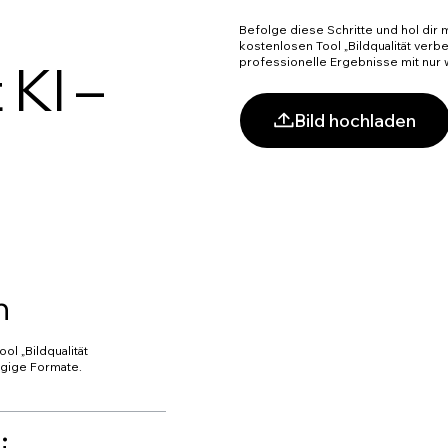
Befolge diese Schritte und hol dir
kostenlosen Tool „Bildqualität verb
professionelle Ergebnisse mit nur 
 KI –
Bild hochladen
n
ol „Bildqualität
ngige Formate.