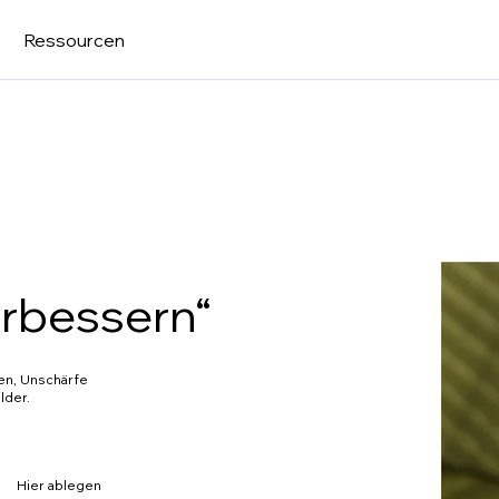
Ressourcen
erbessern“
ren, Unschärfe
lder.
Hier ablegen