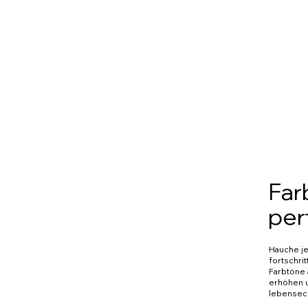
Far
per
Hauche je
fortschri
Farbtöne 
erhöhen u
lebensech