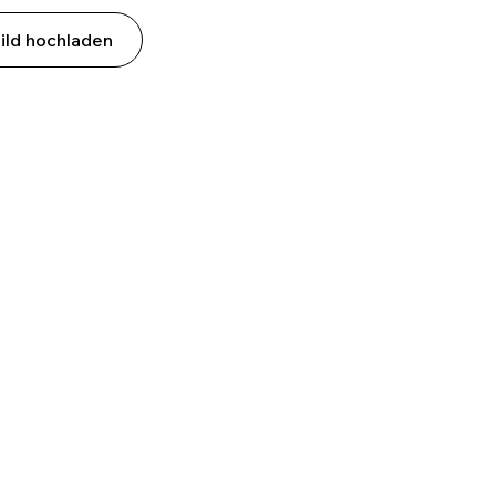
ild hochladen
ergrund entfernen“
on ablenkenden Hintergründen und
Rampenlicht – perfekt für Produktfotos,