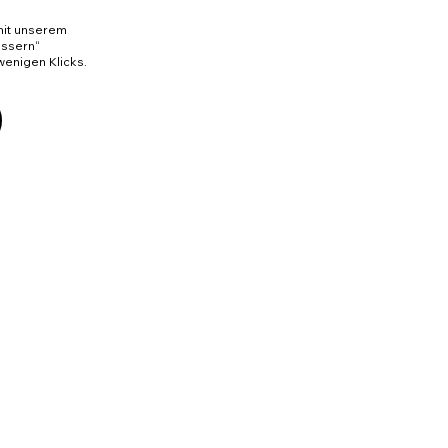
 mit unserem
essern“
wenigen Klicks.