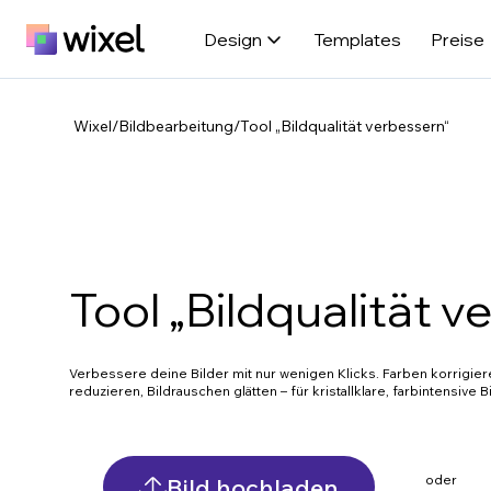
Design
Templates
Preise
Wixel
/
Bildbearbeitung
/
Tool „Bildqualität verbessern“
Tool „Bildqualität v
Verbessere deine Bilder mit nur wenigen Klicks. Farben korrigie
reduzieren, Bildrauschen glätten – für kristallklare, farbintensive Bi
oder
Bild hochladen