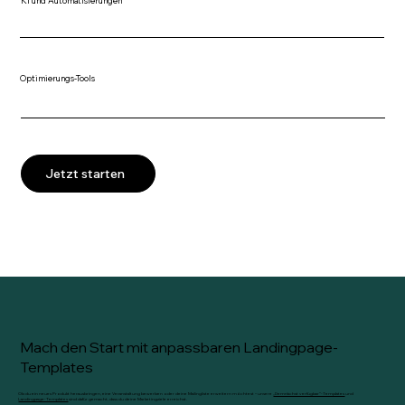
KI und Automatisierungen
Optimierungs-Tools
Jetzt starten
Mach den Start mit anpassbaren Landingpage-
Templates
Ob du ein neues Produkt herausbringen, eine Veranstaltung bewerben oder deine Mailingliste erweitern möchtest – unsere
„Demnächst verfügbar“-Templates
und
Landingpage-Templates
sind dafür gemacht, dass du deine Marketingziele erreichst.