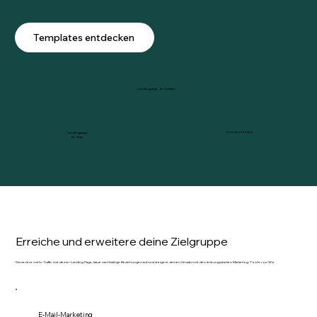
Templates entdecken
Landingpage „Im Aufbau“
Innenarchitektur
Landingpage
für App
Erreiche und erweitere deine Zielgruppe
Generiere mehr Traffic mit deiner Landing Page, baue nachhaltige Beziehungen auf und steigere deinen Umsatz mit den leistungsstarken Marketing-Tools von Wix.
E-Mail-Marketing