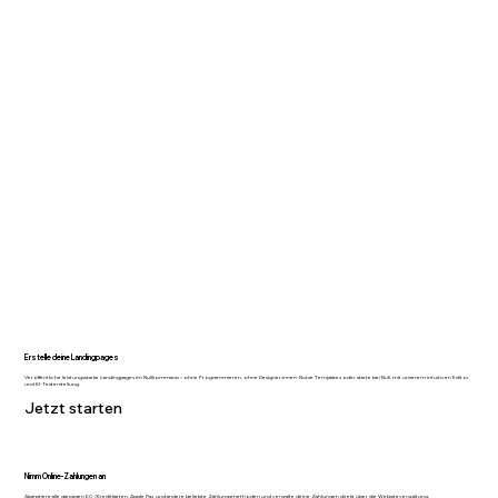
Erstelle deine Landingpages
Veröffentliche leistungsstarke Landingpages im Nullkommanix – ohne Programmieren, ohne Designer:innen. Nutze Templates oder starte bei Null, mit unserem intuitiven Editor
und KI-Texterstellung.
Jetzt starten
Nimm Online-Zahlungen an
Akzeptiere alle gängigen EC-/Kreditkarten, Apple Pay und andere beliebte Zahlungsmethoden und verwalte deine Zahlungen direkt über die Websiteverwaltung.