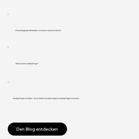
25 Landingpage-Beispiele, von denen du lernen kannst
Was ist eine Landing Page?
Landing Page erstellen - So erstellst du deine eigene Landing Page kostenlos
Den Blog entdecken