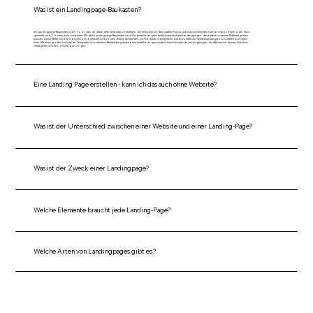
Was ist ein Landingpage-Baukasten?
Ein Landingpage-Baukasten ist ein Tool, das dir dabei hilft, Websites zu erstellen, die einen besonders starken Fokus auf einen bestimmten Call-to-Action legen oder dazu
gemacht sind, Conversions zu erzielen. Mit dem Landingpage-Baukasten von Wix erstellst du ganz einfach anpassbare Landingpages, die perfekt zu deinen Marketingzielen
passen. Diese Seiten sind für Conversions optimiert und können verwendet werden, um Produkte zu bewerben, Leads zu erfassen, Werbekampagnen zu schalten und vieles
mehr. Mit einer großen Auswahl an Templates und intuitiven Bearbeitungsfunktionen erstellst du ganz einfach beeindruckende Landingpages, die effizient mit deinem Publikum
interagieren und für Conversions sorgen.
Eine Landing Page erstellen - kann ich das auch ohne Website?
Was ist der Unterschied zwischen einer Website und einer Landing-Page?
Was ist der Zweck einer Landingpage?
Welche Elemente braucht jede Landing-Page?
Welche Arten von Landingpages gibt es?