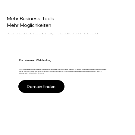
Mehr Business-Tools
Mehr Möglichkeiten
Nutze die kostenlosen Business-
Funktionen
und -
Tools
von Wix, um ein umfassendes Markenerlebnis für deine Kund:innen zu schaffen.
Domains und Webhosting
Erweitere deine Online-Präsenz und Markenbekanntheit, indem du deine Website & Landing Pages auf derselben Domain hostest.
Sorge mit einem individuellen Domainnamen und
kostenlosem Hosting
deiner Landingpage für Glaubwürdigkeit und ein
außergewöhnliches Online-Erlebnis.
Domain finden