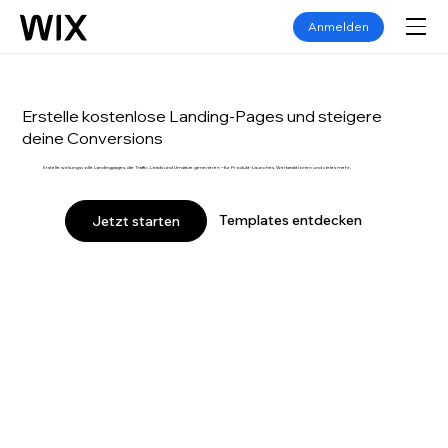
Anmelden
Erstelle kostenlose Landing-Pages und steigere
deine Conversions
Erstelle wirkungsvolle Landingpages, die Traffic, Leads und Umsätze generieren – für Produkt-Launches, Werbeaktionen und vieles mehr.
Templates entdecken
Jetzt starten