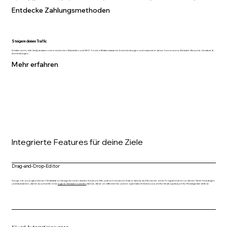
Entdecke Zahlungsmethoden
Steigere deinen Traffic
Erhalte wertvolle Analysedaten mit erweiterten Statistiken und SEO-Tools, triff datenbasierte Entscheidungen und maximiere deine Conversions, Website-Besuche, Umsätze &
Anmeldungen.
Mehr erfahren
Integrierte Features für deine Ziele
Drag-and-Drop-Editor
Sorge mit unvergleichlicher Flexibilität im Design für einen starken Eindruck. Mit unserem intuitiven Editor kannst du Elemente ohne Programmieren zu deiner Seite hinzufügen
und bearbeiten, damit du schneller eine
eigene Website erstellen
kannst, diese veröffentlichst und ein optimales Erlebnis sowohl für Desktop als auch für Mobilgeräte lieferst.