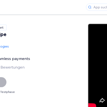
ert
ipe
logies
amless payments
 Bewertungen
 Testphase