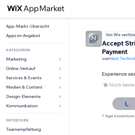
App-Markt-Übersicht
Von Wix verifizi
Apps im Angebot
Accept Str
KATEGORIEN
Payment
von
Next Techno
Marketing
Online-Verkauf
Anzeigen
Experience se
Mobil
Services & Events
Apps für Shops
Noch keine
Statistiken
Versand & Lieferung
Medien & Content
Hotels
Social Media
Verkaufen-Buttons
Events
Design-Elemente
Galerie
SEO
Online-Kurse
Restaurants
Musik
Karten & Navigation
Kommunikation 
Interaktion
Print on Demand
Immobilien
Podcasts
Datenschutz & Sicherheit
Formulare
7 Tage kostenlose
Website-Einträge
Buchhaltung
ENTDECKEN
Buchungen
Fotografie
Uhr
Blog
E-Mail
Gutscheine & Treuebonus
Teamempfehlung
Video
Seiten-Vorlagen
Umfragen