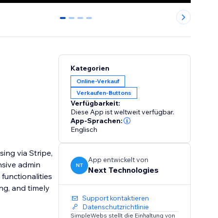
0
1
2
3
Kategorien
Online-Verkauf
Verkaufen-Buttons
Verfügbarkeit:
Diese App ist weltweit verfügbar.
App-Sprachen:
Englisch
ing via Stripe,
App entwickelt von
nsive admin
NT
Next Technologies
unctionalities
ng, and timely
Support kontaktieren
Datenschutzrichtlinie
SimpleWebs stellt die Einhaltung von