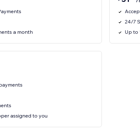
/
 Payments
Accep
24/7 
ments a month
Up to
 payments
ments
oper assigned to you