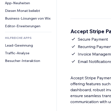
Conversion
Lagerlösungen
App-Neuheiten
PDF
Bildeffekte
Chat
Dropshipping
Dateifreigabe
Diesen Monat beliebt
Buttons & Menüs
Kommentare
Preise & Abonnements
News
Banner & Abzeichen
Business-Lösungen von Wix
Telefon
Crowdfunding
Content-Dienste
Taschenrechner
Community
Editor-Erweiterungen
Speisen & Getränke
Accept Stripe P
Texteffekte
Suche
Bewertungen und Feedback
HILFREICHE APPS
Wetter
Secure Payment
CRM
Lead-Gewinnung
Diagramme & Tabellen
Recurring Paymen
Traffic-Analyse
Invoice Managem
Besucher-Interaktion
Email Notification
Accept Stripe Payment 
offering features suc
dashboard, robust inv
ensure seamless trans
communication with u