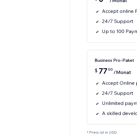
/Monat
Accept online
24/7 Support
Up to 100 Pay
Business Pro-Paket
77
00
$
/Monat
Accept Online
24/7 Support
Unlimited pay
A skilled devel
* Preis ist in USD.