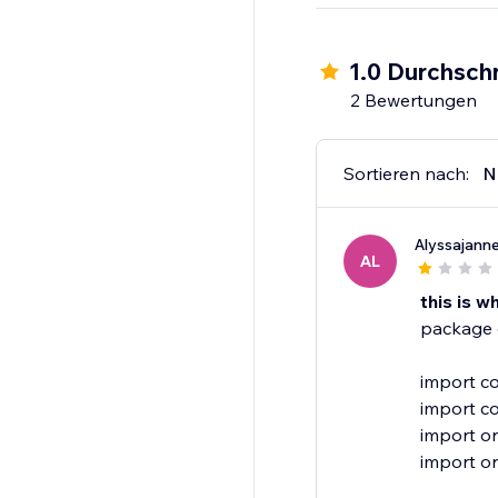
1.0 Durchschn
2 Bewertungen
Sortieren nach:
N
Alyssajann
AL
this is w
package 
import c
import c
import o
import or