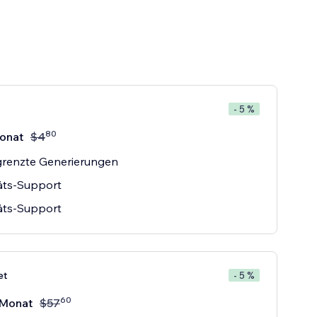
- 5 %
80
onat
$
4
renzte Generierungen
täts-Support
täts-Support
et
- 5 %
60
Monat
$
57