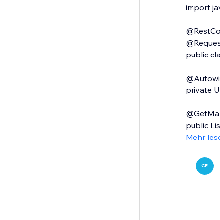
import jav
@RestCon
@Request
public cl
@Autowi
private U
@GetMapp
public Li
Mehr les
CE