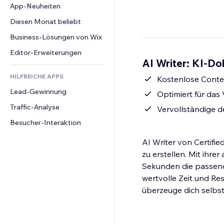
Conversion
Lagerlösungen
App-Neuheiten
PDF
Bildeffekte
Chat
Dropshipping
Dateifreigabe
Diesen Monat beliebt
Buttons & Menüs
Kommentare
Preise & Abonnements
News
Banner & Abzeichen
Business-Lösungen von Wix
Telefon
Crowdfunding
Content-Dienste
Taschenrechner
Community
Editor-Erweiterungen
Speisen & Getränke
AI Writer: KI-Do
Texteffekte
Suche
Bewertungen und Feedback
HILFREICHE APPS
Wetter
Kostenlose Conte
CRM
Lead-Gewinnung
Diagramme & Tabellen
Optimiert für das
Traffic-Analyse
Vervollständige de
Besucher-Interaktion
AI Writer von Certified
zu erstellen. Mit ihre
Sekunden die passends
wertvolle Zeit und Re
überzeuge dich selbst