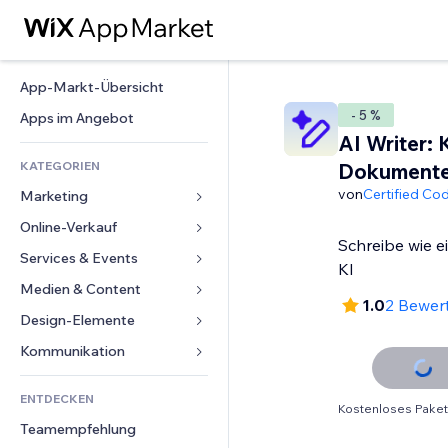
App-Markt-Übersicht
- 5 %
Apps im Angebot
AI Writer: 
KATEGORIEN
Dokumente
von
Certified Co
Marketing
Online-Verkauf
Anzeigen
Schreibe wie ei
Mobil
Services & Events
Apps für Shops
KI
Statistiken
Versand & Lieferung
Medien & Content
Hotels
1.0
2 Bewer
Social Media
Verkaufen-Buttons
Events
Design-Elemente
Galerie
SEO
Online-Kurse
Restaurants
Musik
Karten & Navigation
Kommunikation 
Interaktion
Print on Demand
Immobilien
Podcasts
Datenschutz & Sicherheit
Formulare
Website-Einträge
Buchhaltung
ENTDECKEN
Buchungen
Fotografie
Uhr
Blog
Kostenloses Paket
E-Mail
Gutscheine & Treuebonus
Teamempfehlung
Video
Seiten-Vorlagen
Umfragen