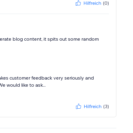
Hilfreich
(0)
nerate blog content, it spits out some random
akes customer feedback very seriously and
e would like to ask...
Hilfreich
(3)