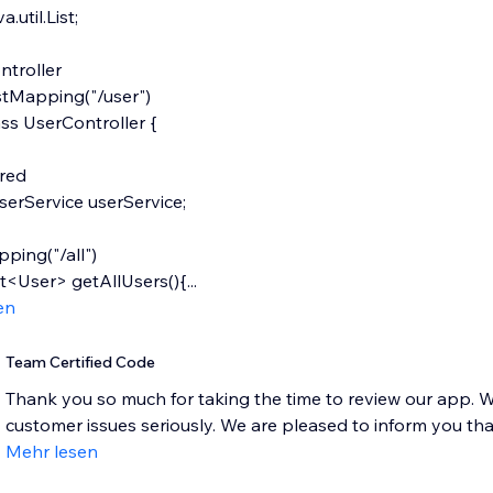
a.util.List;
troller
Mapping("/user")
ass UserController {
red
serService userService;
ing("/all")
st<User> getAllUsers(){...
en
Team Certified Code
Thank you so much for taking the time to review our app. W
customer issues seriously. We are pleased to inform you that
Mehr lesen