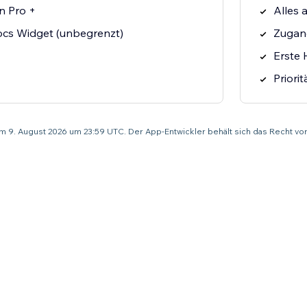
on Pro +
Alles 
cs Widget (unbegrenzt)
Zugang
Erste H
Priori
um 9. August 2026 um 23:59 UTC. Der App-Entwickler behält sich das Recht v