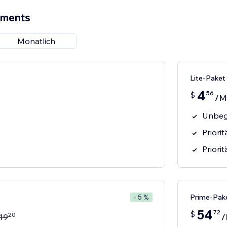
ements
Monatlich
Lite-Paket
4
56
$
/M
Unbeg
Priori
Priori
Prime-Pak
- 5 %
54
72
$
20
19
/