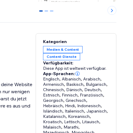
0
1
2
Kategorien
Medien & Content
Content-Dienste
Verfügbarkeit:
Diese App ist weltweit verfügbar.
App-Sprachen:
Englisch
,
Albanisch
,
Arabisch
,
ür deine Website
Armenisch
,
Baskisch
,
Bulgarisch
,
Chinesisch
,
Dänisch
,
Deutsch
,
in nur wenigen
Estnisch
,
Finnisch
,
Französisch
,
rst du jetzt
Georgisch
,
Griechisch
,
ere es aus und
Hebräisch
,
Hindi
,
Indonesisch
,
Isländisch
,
Italienisch
,
Japanisch
,
Katalanisch
,
Koreanisch
,
Kroatisch
,
Lettisch
,
Litauisch
,
Malaiisch
,
Marathi
,
Mazedonisch
,
Mongolisch
,