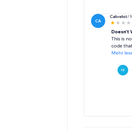
Calivelist
/ 
CA
Doesn't W
This is n
code that 
Mehr les
CE