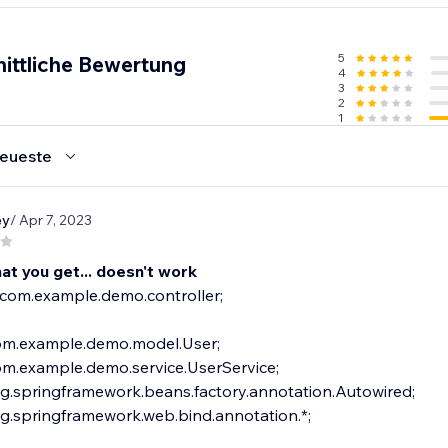
5
ittliche Bewertung
4
3
2
1
eueste
ey
/ Apr 7, 2023
hat you get... doesn't work
com.example.demo.controller;
om.example.demo.model.User;
om.example.demo.service.UserService;
rg.springframework.beans.factory.annotation.Autowired;
g.springframework.web.bind.annotation.*;