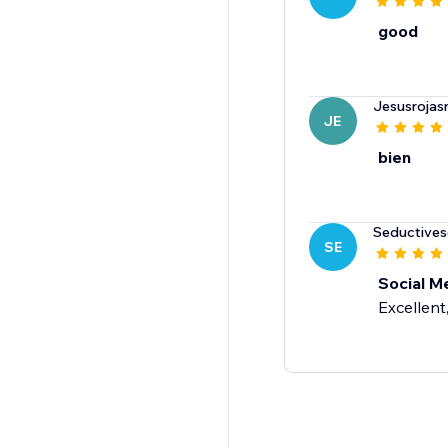
good
Jesusrojas
JE
bien
Seductive
SE
Social M
Excellent