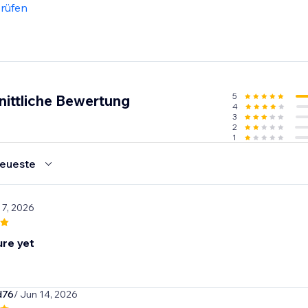
rüfen
5
nittliche Bewertung
4
3
2
1
eueste
l 7, 2026
ure yet
d76
/ Jun 14, 2026