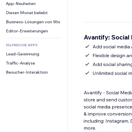
Conversion
Lagerlösungen
App-Neuheiten
PDF
Bildeffekte
Chat
Dropshipping
Dateifreigabe
Diesen Monat beliebt
Buttons & Menüs
Kommentare
Preise & Abonnements
News
Banner & Abzeichen
Business-Lösungen von Wix
Telefon
Crowdfunding
Content-Dienste
Taschenrechner
Community
Editor-Erweiterungen
Speisen & Getränke
Avantify: Social
Texteffekte
Suche
Bewertungen und Feedback
HILFREICHE APPS
Wetter
Add social media 
CRM
Lead-Gewinnung
Diagramme & Tabellen
Flexible design a
Traffic-Analyse
Add social sharin
Besucher-Interaktion
Unlimited social 
Avantify - Social Medi
store and send custom
social media presence
& improve conversions
including: Instagram,
more.