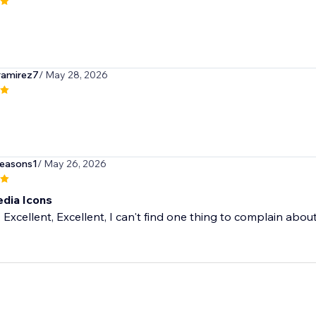
ramirez7
/ May 28, 2026
seasons1
/ May 26, 2026
edia Icons
, Excellent, Excellent, I can't find one thing to complain abou