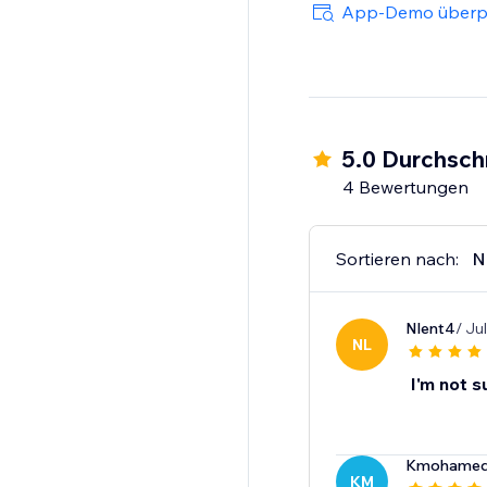
App-Demo überp
5.0 Durchsch
4 Bewertungen
Sortieren nach:
N
Nlent4
/ Ju
NL
I'm not s
Kmohame
KM