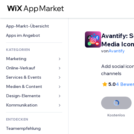
App-Markt-Übersicht
Avantify: S
Apps im Angebot
Media Ico
KATEGORIEN
von
Avantify
Marketing
Add social icon
Online-Verkauf
Anzeigen
channels
Mobil
Services & Events
Apps für Shops
5.0
4 Bewe
Statistiken
Versand & Lieferung
Medien & Content
Hotels
Social Media
Verkaufen-Buttons
Events
Design-Elemente
Galerie
SEO
Online-Kurse
Restaurants
Musik
Karten & Navigation
Kommunikation 
Interaktion
Print on Demand
Immobilien
Podcasts
Datenschutz & Sicherheit
Formulare
Kostenlos
Website-Einträge
Buchhaltung
ENTDECKEN
Buchungen
Fotografie
Uhr
Blog
E-Mail
Gutscheine & Treuebonus
Teamempfehlung
Video
Seiten-Vorlagen
Umfragen