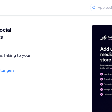
ocial
ns
s linking to your
rtungen