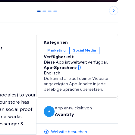
0
1
2
3
Kategorien
er
Marketing
Social Media
Verfügbarkeit:
Diese App ist weltweit verfügbar.
App-Sprachen:
Englisch
Du kannst alle auf deiner Website
angezeigten App-Inhalte in jede
beliebige Sprache übersetzen.
sociales) to your
our store has
App entwickelt von
an social proof
A
Avantify
 networks,
Messenger &
Website besuchen