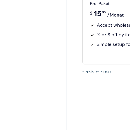
Pro-Paket
15
99
$
/Monat
Accept wholesa
% or $ off by i
Simple setup fo
* Preis ist in USD.