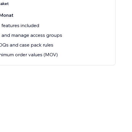
Paket
Monat
o features included
e and manage access groups
OQs and case pack rules
nimum order values (MOV)