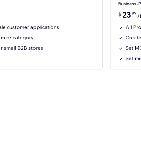
Business-
23
99
$
/
le customer applications
All Pr
tem or category
Creat
r small B2B stores
Set M
Set mi