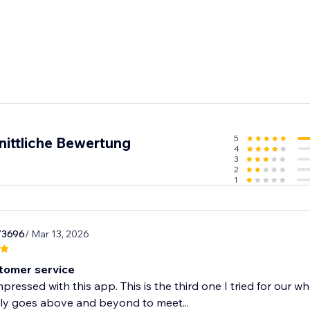
5
nittliche Bewertung
4
3
2
1
73696
/ Mar 13, 2026
tomer service
mpressed with this app. This is the third one I tried for our 
ly goes above and beyond to meet...