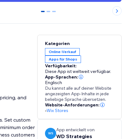
0
1
2
Kategorien
Online-Verkauf
Apps für Shops
Verfügbarkeit:
Diese App ist weltweit verfügbar.
App-Sprachen:
Englisch
Du kannst alle auf deiner Website
angezeigten App-Inhalte in jede
ricing, and
beliebige Sprache übersetzen.
Website-Anforderungen:
-
Wix Stores
s. Set custom
e minimum order
App entwickelt von
WS
iness customers
WD Strategies