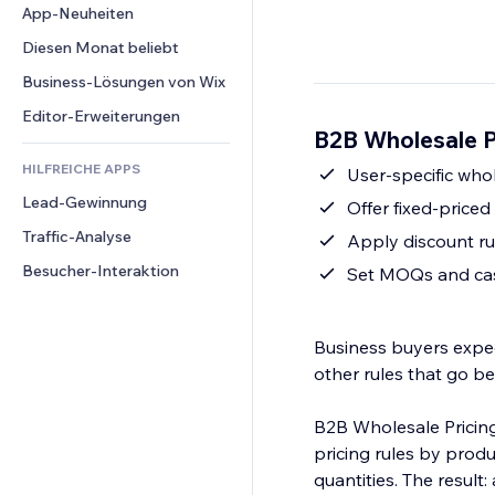
Conversion
Lagerlösungen
App-Neuheiten
PDF
Bildeffekte
Chat
Dropshipping
Dateifreigabe
Diesen Monat beliebt
Buttons & Menüs
Kommentare
Preise & Abonnements
News
Banner & Abzeichen
Business-Lösungen von Wix
Telefon
Crowdfunding
Content-Dienste
Taschenrechner
Community
Editor-Erweiterungen
Speisen & Getränke
B2B Wholesale Pr
Texteffekte
Suche
Bewertungen und Feedback
HILFREICHE APPS
Wetter
User-specific whol
CRM
Lead-Gewinnung
Diagramme & Tabellen
Offer fixed-price
Traffic-Analyse
Apply discount rul
Besucher-Interaktion
Set MOQs and cas
Business buyers expec
other rules that go 
B2B Wholesale Pricing
pricing rules by prod
quantities. The resul