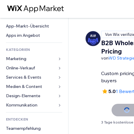
App-Markt-Übersicht
Von Wix verifizi
Apps im Angebot
B2B Whole
KATEGORIEN
Pricing
von
WD Strategi
Marketing
Online-Verkauf
Anzeigen
Custom pricing
Mobil
Services & Events
Apps für Shops
buyers
Statistiken
Versand & Lieferung
Medien & Content
Hotels
5.0
1 Bewer
Social Media
Verkaufen-Buttons
Events
Design-Elemente
Galerie
SEO
Online-Kurse
Restaurants
Musik
Karten & Navigation
Kommunikation 
Interaktion
Print on Demand
Immobilien
Podcasts
Datenschutz & Sicherheit
Formulare
Website-Einträge
Buchhaltung
ENTDECKEN
Buchungen
Fotografie
Uhr
Blog
3 Tage kostenlose
E-Mail
Gutscheine & Treuebonus
Teamempfehlung
Video
Seiten-Vorlagen
Umfragen