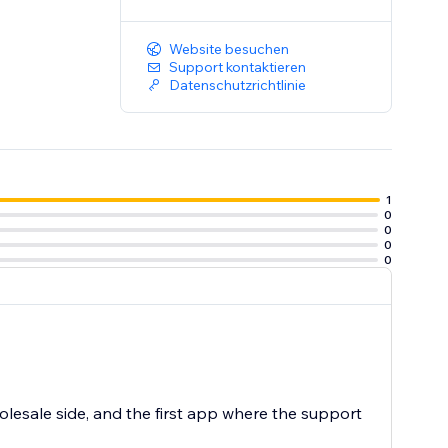
Website besuchen
Support kontaktieren
Datenschutzrichtlinie
1
0
0
0
0
wholesale side, and the first app where the support