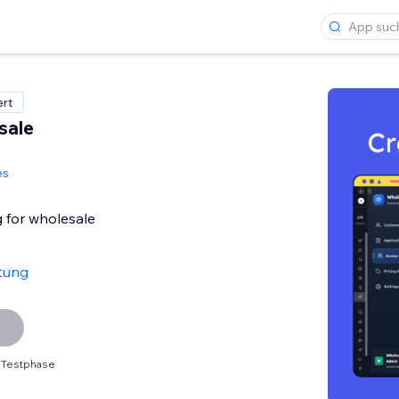
ert
sale
es
 for wholesale
tung
 Testphase