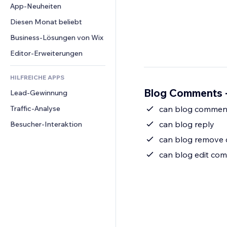
Conversion
Lagerlösungen
App-Neuheiten
PDF
Bildeffekte
Chat
Dropshipping
Dateifreigabe
Diesen Monat beliebt
Buttons & Menüs
Kommentare
Preise & Abonnements
News
Banner & Abzeichen
Business-Lösungen von Wix
Telefon
Crowdfunding
Content-Dienste
Taschenrechner
Community
Editor-Erweiterungen
Speisen & Getränke
Texteffekte
Suche
Bewertungen und Feedback
HILFREICHE APPS
Wetter
CRM
Blog Comments -
Lead-Gewinnung
Diagramme & Tabellen
Traffic-Analyse
can blog commen
can blog reply
Besucher-Interaktion
can blog remove
can blog edit co