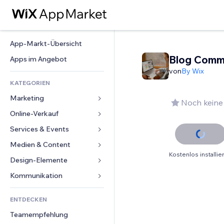
App-Markt-Übersicht
Blog Comm
Apps im Angebot
von
By Wix
KATEGORIEN
Marketing
Noch keine
Online-Verkauf
Anzeigen
Mobil
Services & Events
Apps für Shops
Statistiken
Versand & Lieferung
Medien & Content
Hotels
Kostenlos installie
Social Media
Verkaufen-Buttons
Events
Design-Elemente
Galerie
SEO
Online-Kurse
Restaurants
Musik
Karten & Navigation
Kommunikation 
Interaktion
Print on Demand
Immobilien
Podcasts
Datenschutz & Sicherheit
Formulare
Website-Einträge
Buchhaltung
ENTDECKEN
Buchungen
Fotografie
Uhr
Blog
E-Mail
Gutscheine & Treuebonus
Teamempfehlung
Video
Seiten-Vorlagen
Umfragen