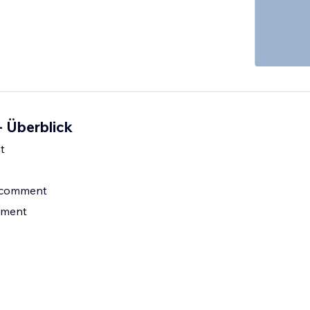
 Überblick
t
 comment
mment