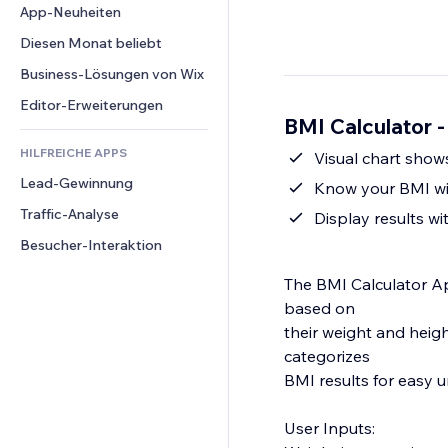
Conversion
Lagerlösungen
App-Neuheiten
PDF
Bildeffekte
Chat
Dropshipping
Dateifreigabe
Diesen Monat beliebt
Buttons & Menüs
Kommentare
Preise & Abonnements
News
Banner & Abzeichen
Business-Lösungen von Wix
Telefon
Crowdfunding
Content-Dienste
Taschenrechner
Community
Editor-Erweiterungen
Speisen & Getränke
BMI Calculator -
Texteffekte
Suche
Bewertungen und Feedback
HILFREICHE APPS
Wetter
Visual chart show
CRM
Lead-Gewinnung
Diagramme & Tabellen
Know your BMI wit
Traffic-Analyse
Display results wit
Besucher-Interaktion
The BMI Calculator Ap
based on
their weight and heigh
categorizes
BMI results for easy 
User Inputs: