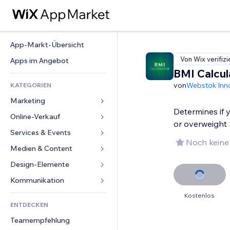
App-Markt-Übersicht
Von Wix verifizi
Apps im Angebot
BMI Calcul
von
Webstok Inn
KATEGORIEN
Marketing
Determines if 
Online-Verkauf
Anzeigen
or overweight
Mobil
Services & Events
Apps für Shops
Noch keine
Statistiken
Versand & Lieferung
Medien & Content
Hotels
Social Media
Verkaufen-Buttons
Events
Design-Elemente
Galerie
SEO
Online-Kurse
Restaurants
Musik
Karten & Navigation
Kommunikation 
Interaktion
Print on Demand
Immobilien
Podcasts
Datenschutz & Sicherheit
Formulare
Kostenlos
Website-Einträge
Buchhaltung
ENTDECKEN
Buchungen
Fotografie
Uhr
Blog
E-Mail
Gutscheine & Treuebonus
Teamempfehlung
Video
Seiten-Vorlagen
Umfragen