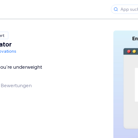
ert
ator
ovations
you're underweight
 Bewertungen