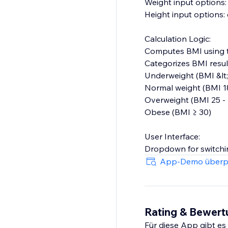
Weight input options:
Height input options: 
Calculation Logic:
Computes BMI using th
Categorizes BMI results
Underweight (BMI &lt;
Normal weight (BMI 18
Overweight (BMI 25 - 
Obese (BMI ≥ 30)
User Interface:
Dropdown for switchi
Display area for show
App-Demo überp
The reset button sets t
The BMI Calculator Ap
BMI. It
Rating & Bewer
caters to users&#39; p
Für diese App gibt e