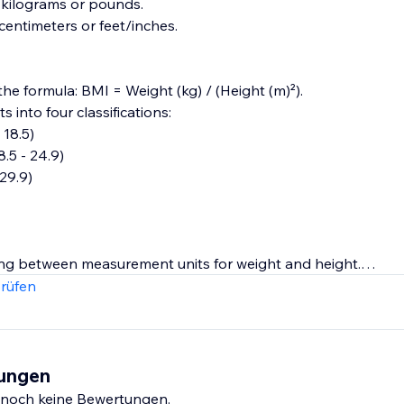
 kilograms or pounds.
centimeters or feet/inches.
e formula: BMI = Weight (kg) / (Height (m)²).
 into four classifications:
 18.5)
.5 - 24.9)
29.9)
ng between measurement units for weight and height.
ing the calculated BMI and its category.
rüfen
he initial values and results for a fresh start.
p provides a user-friendly experience for calculating and u
tungen
references with flexible input options and presents results i
s noch keine Bewertungen.