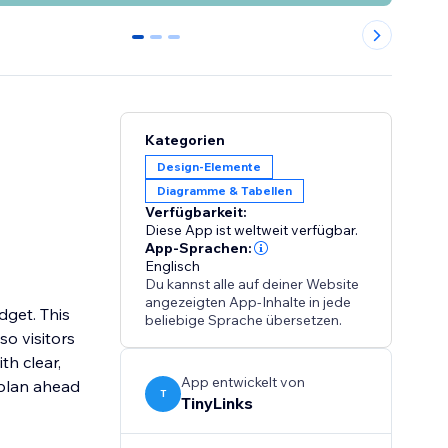
0
1
2
Kategorien
Design-Elemente
Diagramme & Tabellen
Verfügbarkeit:
Diese App ist weltweit verfügbar.
App-Sprachen:
Englisch
Du kannst alle auf deiner Website
angezeigten App-Inhalte in jede
dget. This
beliebige Sprache übersetzen.
so visitors
th clear,
App entwickelt von
 plan ahead
T
TinyLinks