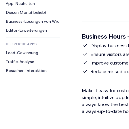
Conversion
Lagerlösungen
App-Neuheiten
PDF
Bildeffekte
Chat
Dropshipping
Dateifreigabe
Diesen Monat beliebt
Buttons & Menüs
Kommentare
Preise & Abonnements
News
Banner & Abzeichen
Business-Lösungen von Wix
Telefon
Crowdfunding
Content-Dienste
Taschenrechner
Community
Editor-Erweiterungen
Speisen & Getränke
Business Hours 
Texteffekte
Suche
Bewertungen und Feedback
HILFREICHE APPS
Wetter
Display business 
CRM
Lead-Gewinnung
Diagramme & Tabellen
Ensure visitors 
Traffic-Analyse
Improve customer 
Besucher-Interaktion
Reduce missed op
Make it easy for cust
simple, intuitive app 
always know the best 
always-up-to-date ho