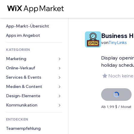
App-Markt-Übersicht
Business H
Apps im Angebot
von
TinyLinks
KATEGORIEN
Display openi
Marketing
holiday sched
Online-Verkauf
Anzeigen
Noch keine
Mobil
Services & Events
Apps für Shops
Statistiken
Versand & Lieferung
Medien & Content
Hotels
Social Media
Verkaufen-Buttons
Events
Design-Elemente
Galerie
SEO
Online-Kurse
Restaurants
Musik
Karten & Navigation
Kommunikation 
Ab 1,99 $ / Monat
Interaktion
Print on Demand
Immobilien
Podcasts
Datenschutz & Sicherheit
Formulare
Website-Einträge
Buchhaltung
ENTDECKEN
Buchungen
Fotografie
Uhr
Blog
E-Mail
Gutscheine & Treuebonus
Teamempfehlung
Video
Seiten-Vorlagen
Umfragen