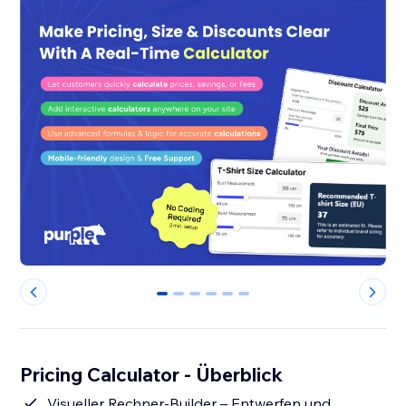
0
1
2
3
4
5
Pricing Calculator - Überblick
Visueller Rechner-Builder – Entwerfen und