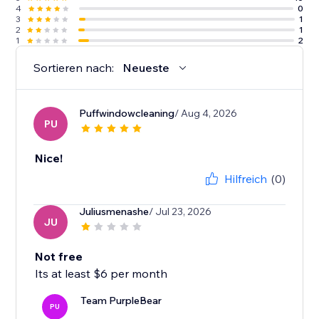
4
0
3
1
2
1
1
2
Sortieren nach:
Neueste
Puffwindowcleaning
/ Aug 4, 2026
PU
Nice!
Hilfreich
(0)
Juliusmenashe
/ Jul 23, 2026
JU
Not free
Its at least $6 per month
Team PurpleBear
PU