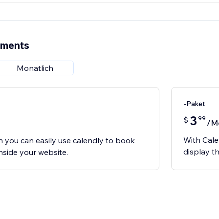
ements
Monatlich
-Paket
3
99
$
/M
With Cale
n you can easily use calendly to book
display t
nside your website.