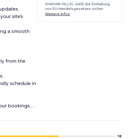
SHAHAR HILLEL stellt die Einhaltung
updates.
von EU-Handelsgesetzen sicher.
Weitere Infos
our site’s
ring a smooth
tly from the
s.
ndly schedule in
our bookings.
n indispensable
18