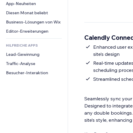
Conversion
Lagerlösungen
App-Neuheiten
PDF
Bildeffekte
Chat
Dropshipping
Dateifreigabe
Diesen Monat beliebt
Buttons & Menüs
Kommentare
Preise & Abonnements
News
Banner & Abzeichen
Business-Lösungen von Wix
Telefon
Crowdfunding
Content-Dienste
Taschenrechner
Community
Editor-Erweiterungen
Speisen & Getränke
Calendly Connec
Texteffekte
Suche
Bewertungen und Feedback
HILFREICHE APPS
Wetter
Enhanced user exp
CRM
site’s design
Lead-Gewinnung
Diagramme & Tabellen
Real-time update
Traffic-Analyse
scheduling proce
Besucher-Interaktion
Streamlined sche
Seamlessly sync your 
Designed to integrate e
any double bookings. 
site’s style, enhancing