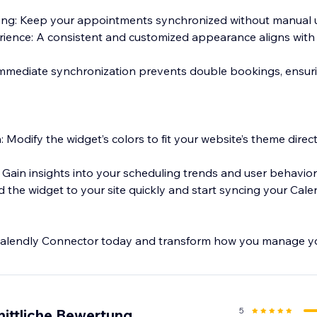
ling: Keep your appointments synchronized without manual 
ience: A consistent and customized appearance aligns with y
 Immediate synchronization prevents double bookings, ensu
 Modify the widget’s colors to fit your website’s theme direc
: Gain insights into your scheduling trends and user behavior
d the widget to your site quickly and start syncing your Cale
 Calendly Connector today and transform how you manage y
, customization options, and real-time functionality make it a
5
nittliche Bewertung