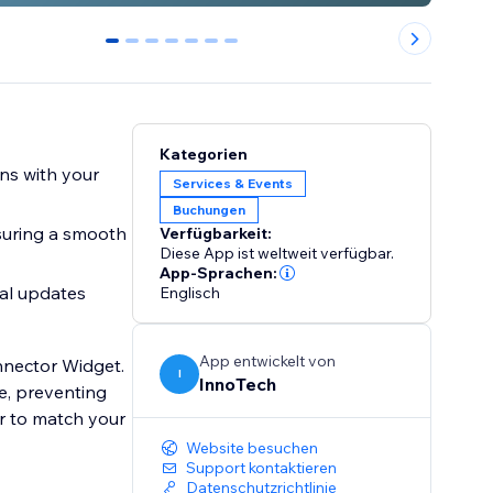
0
1
2
3
4
5
6
Kategorien
ns with your
Services & Events
Buchungen
suring a smooth
Verfügbarkeit:
Diese App ist weltweit verfügbar.
App-Sprachen:
al updates
Englisch
App entwickelt von
nnector Widget.
I
InnoTech
me, preventing
r to match your
Website besuchen
Support kontaktieren
Datenschutzrichtlinie