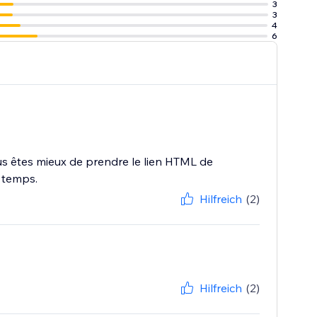
3
3
4
6
ous êtes mieux de prendre le lien HTML de
e temps.
Hilfreich
(2)
Hilfreich
(2)