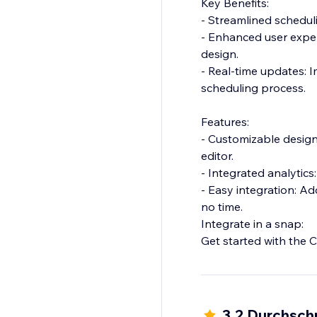
Key Benefits:
- Streamlined schedu
- Enhanced user exper
design.
- Real-time updates:
scheduling process.
Features:
- Customizable design:
editor.
- Integrated analytics
- Easy integration: Ad
no time.
Integrate in a snap:
Get started with the
Effortless integration
for your site.
3.2 Durchsch