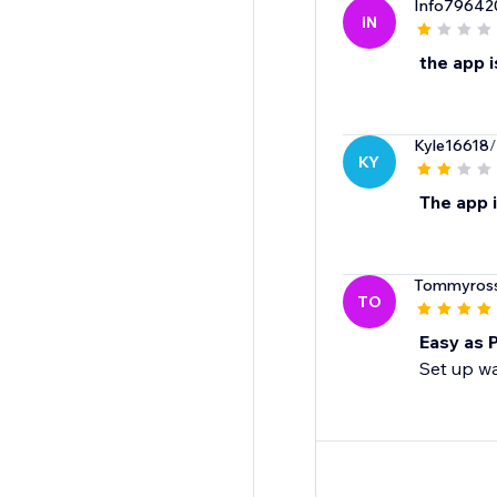
Info79642
IN
the app 
Kyle16618
/
KY
The app 
Tommyross
TO
Easy as P
Set up wa