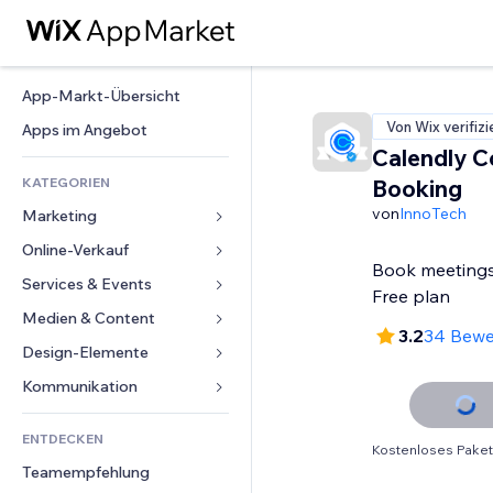
App-Markt-Übersicht
Von Wix verifizi
Apps im Angebot
Calendly C
KATEGORIEN
Booking
von
InnoTech
Marketing
Online-Verkauf
Anzeigen
Book meetings
Mobil
Services & Events
Apps für Shops
Free plan
Statistiken
Versand & Lieferung
Medien & Content
Hotels
3.2
34 Bewe
Social Media
Verkaufen-Buttons
Events
Design-Elemente
Galerie
SEO
Online-Kurse
Restaurants
Musik
Karten & Navigation
Kommunikation 
Interaktion
Print on Demand
Immobilien
Podcasts
Datenschutz & Sicherheit
Formulare
Website-Einträge
Buchhaltung
ENTDECKEN
Buchungen
Fotografie
Uhr
Blog
Kostenloses Paket
E-Mail
Gutscheine & Treuebonus
Teamempfehlung
Video
Seiten-Vorlagen
Umfragen