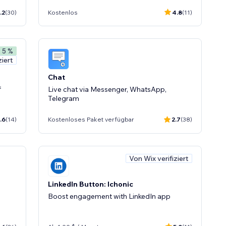
.2
(30)
Kostenlos
4.8
(11)
- 5 %
ziert
Chat
f
Live chat via Messenger, WhatsApp,
Telegram
.6
(14)
Kostenloses Paket verfügbar
2.7
(38)
Von Wix verifiziert
LinkedIn Button: Ichonic
Boost engagement with LinkedIn app