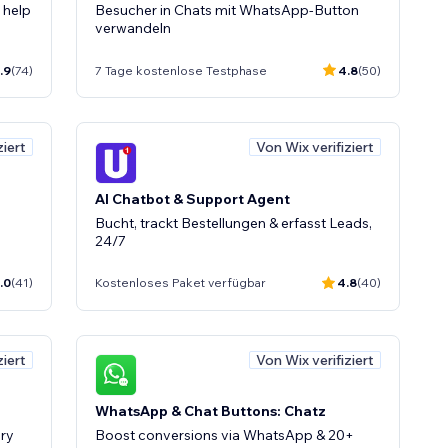
 help
Besucher in Chats mit WhatsApp-Button
verwandeln
.9
(74)
7 Tage kostenlose Testphase
4.8
(50)
ziert
Von Wix verifiziert
AI Chatbot & Support Agent
Bucht, trackt Bestellungen & erfasst Leads,
24/7
.0
(41)
Kostenloses Paket verfügbar
4.8
(40)
ziert
Von Wix verifiziert
WhatsApp & Chat Buttons: Chatz
ry
Boost conversions via WhatsApp & 20+