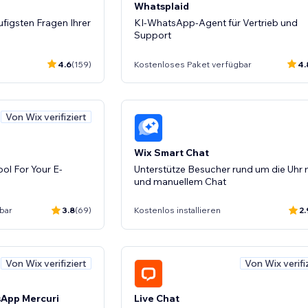
Whatsplaid
figsten Fragen Ihrer
KI-WhatsApp-Agent für Vertrieb und
Support
4.6
(159)
Kostenloses Paket verfügbar
4.
Von Wix verifiziert
Wix Smart Chat
ol For Your E-
Unterstütze Besucher rund um die Uhr m
und manuellem Chat
bar
3.8
(69)
Kostenlos installieren
2.
Von Wix verifiziert
Von Wix verifi
App Mercuri
Live Chat