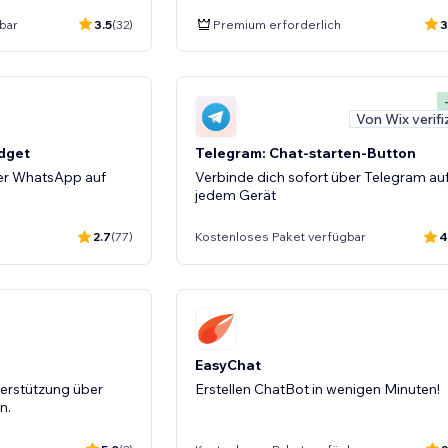
bar
3.5
(32)
Premium erforderlich
3
Von Wix verifi
dget
Telegram: Chat-starten-Button
er WhatsApp auf
Verbinde dich sofort über Telegram au
jedem Gerät
2.7
(77)
Kostenloses Paket verfügbar
4
EasyChat
terstützung über
Erstellen ChatBot in wenigen Minuten!
n.