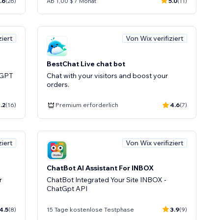
.6
(26)
Ab 1,00 $ / Monat
5.0
(11)
ziert
Von Wix verifiziert
BestChat Live chat bot
 GPT
Chat with your visitors and boost your
orders.
.2
(16)
Premium erforderlich
4.6
(7)
ziert
Von Wix verifiziert
ChatBot AI Assistant For INBOX
r
ChatBot Integrated Your Site INBOX -
ChatGpt API
4.5
(8)
15 Tage kostenlose Testphase
3.9
(9)