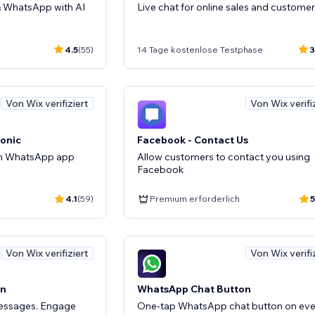
 WhatsApp with AI
Live chat for online sales and customer
4.5
(55)
14 Tage kostenlose Testphase
3
Von Wix verifiziert
Von Wix verifi
onic
Facebook - Contact Us
h WhatsApp app
Allow customers to contact you using
Facebook
4.1
(59)
Premium erforderlich
5
Von Wix verifiziert
Von Wix verifi
on
WhatsApp Chat Button
l messages. Engage
One-tap WhatsApp chat button on eve