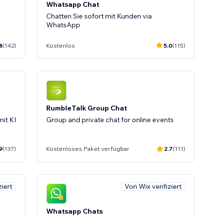
Whatsapp Chat
Chatten Sie sofort mit Kunden via
WhatsApp
8
(142)
Kostenlos
5.0
(115)
RumbleTalk Group Chat
it KI
Group and private chat for online events
9
(137)
Kostenloses Paket verfügbar
2.7
(111)
ziert
Von Wix verifiziert
Whatsapp Chats