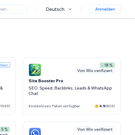
Deutsch
Anmelden
hlen
- 18 %
Von Wix verifiziert
Site Booster Pro
 &
SEO, Speed, Backlinks, Leads & WhatsApp
Chat
(1549)
Kostenloses Paket verfügbar
4.9
(809)
Von Wix verifiziert
- 5 %
ziert