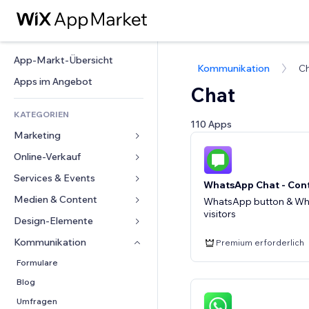
App-Markt-Übersicht
Kommunikation
C
Apps im Angebot
Chat
KATEGORIEN
110 Apps
Marketing
Online-Verkauf
Anzeigen
Mobil
Services & Events
Apps für Shops
WhatsApp Chat - Con
Statistiken
Versand & Lieferung
Medien & Content
Hotels
WhatsApp button & Wh
visitors
Social Media
Verkaufen-Buttons
Events
Design-Elemente
Galerie
SEO
Online-Kurse
Restaurants
Musik
Karten & Navigation
Kommunikation 
Premium erforderlich
Interaktion
Print on Demand
Immobilien
Podcasts
Datenschutz & Sicherheit
Formulare
Website-Einträge
Buchhaltung
Buchungen
Fotografie
Uhr
Blog
E-Mail
Gutscheine & Treuebonus
Video
Seiten-Vorlagen
Umfragen