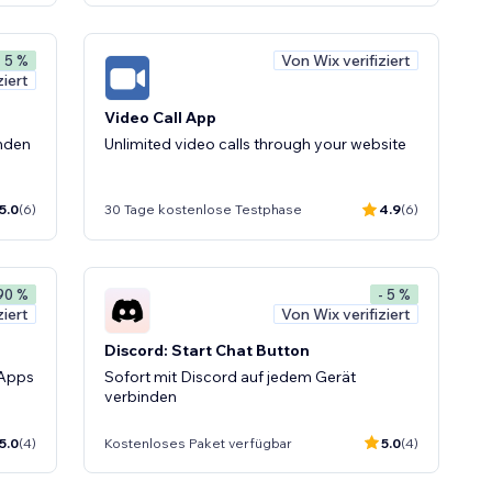
Von Wix verifiziert
- 5 %
ziert
Video Call App
inden
Unlimited video calls through your website
5.0
(6)
30 Tage kostenlose Testphase
4.9
(6)
 90 %
- 5 %
ziert
Von Wix verifiziert
Discord: Start Chat Button
 Apps
Sofort mit Discord auf jedem Gerät
verbinden
5.0
(4)
Kostenloses Paket verfügbar
5.0
(4)