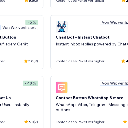
ase
5.0
(2)
Kostenloses Paket verfügbar
2
Von Wix verifi
- 5 %
Von Wix verifiziert
t Button
Chad Bot - Instant Chatbot
uf jedem Gerät
Instant Inbox replies powered by Chat
bar
5.0
(9)
Kostenloses Paket verfügbar
4
Von Wix verifi
- 40 %
ct Us
Contact Button WhatsApp & more
Users Instantly
WhatsApp, Viber, Telegram, Messenge
buttons
bar
5.0
(7)
Kostenloses Paket verfügbar