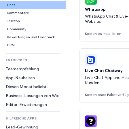
Conversion
Lagerlösungen
PDF
Bildeffekte
Chat
Whatsapp
Dropshipping
Dateifreigabe
Buttons & Menüs
Kommentare
WhatsApp Chat & Live-C
Preise & Abonnements
News
Banner & Abzeichen
Telefon
Website.
Crowdfunding
Content-Dienste
Taschenrechner
Community
Kostenlos installieren
Speisen & Getränke
Texteffekte
Suche
Bewertungen und Feedback
Wetter
CRM
Diagramme & Tabellen
ENTDECKEN
Teamempfehlung
Live Chat Chatway
Live-Chat-App und Hel
App-Neuheiten
Kunden
Diesen Monat beliebt
Kostenloses Paket verfüg
Business-Lösungen von Wix
Editor-Erweiterungen
HILFREICHE APPS
Lead-Gewinnung