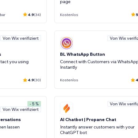
page
bar
4.9
(34)
Kostenlos
5
Von Wix verifiziert
Von Wix verifi
s
BL WhatsApp Button
tact you using
Connect with Customers via WhatsAp
Instantly
4.9
(30)
Kostenlos
4
Von Wix verifi
- 5 %
Von Wix verifiziert
ersations
AI Chatbot | Propane Chat
hen lassen
Instantly answer customers with your
ChatGPT bot