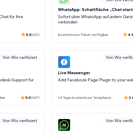
WhatsApp: Schaltfläche „Chat star
hat für Ihre
Sofort über WhatsApp auf jedem Gerä
verbinden
5.0
(621)
Kostenloses Paket verfügbar
4.
Von Wix verifiziert
Von Wix verifi
Live Messenger
pdesk-Support für
Add Facebook Page Plugin to your we
bar
5.0
(347)
14 Tage kostenlose Testphase
3.
Von Wix verifiziert
Von Wix verifi