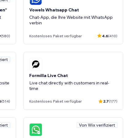
ten“
Vowels Whatsapp Chat
t
Chat-App, die Ihre Website mit WhatsApp
verbin
9
(580)
Kostenloses Paket verfügbar
4.6
(410)
ziert
Formilla Live Chat
bsite
Live chat directly with customers in real-
time
6
(514)
Kostenloses Paket verfügbar
2.7
(177)
ziert
Von Wix verifiziert