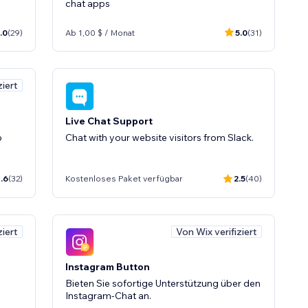
chat apps
.0
(29)
Ab 1,00 $ / Monat
5.0
(31)
ziert
Live Chat Support
p
Chat with your website visitors from Slack.
.6
(32)
Kostenloses Paket verfügbar
2.5
(40)
ziert
Von Wix verifiziert
Instagram Button
Bieten Sie sofortige Unterstützung über den
Instagram-Chat an.