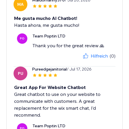
Maldomanny370
/ Jul 20, 2026
MA
Me gusta mucho Al Chatbot!
Hasta ahora, me gusta mucho!
Team Poptin LTD
PO
Thank you for the great review 🙏
Hilfreich
(0)
Pureedgejanitorial
/ Jul 17, 2026
PU
Great App For Website Chatbot
Great chatbot to use on your website to
communicate with customers. A great
replacement for the wix smart chat, I’d
recommend.
Team Poptin LTD
PO