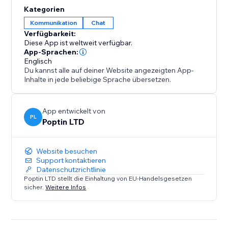
Besuchereinblicke und Vertrauensbildung, was alles
Kategorien
zu einer höheren Kundenzufriedenheit und einem
Kommunikation
Chat
stärkeren Engagement für den Geschäftserfolg
Verfügbarkeit:
beiträgt.
Diese App ist weltweit verfügbar.
App-Sprachen:
Chatway bietet auch mobile Apps für Android und
Englisch
Du kannst alle auf deiner Website angezeigten App-
iOS an.
Inhalte in jede beliebige Sprache übersetzen.
App entwickelt von
PL
Poptin LTD
Website besuchen
Support kontaktieren
Datenschutzrichtlinie
Poptin LTD stellt die Einhaltung von EU-Handelsgesetzen
sicher.
Weitere Infos