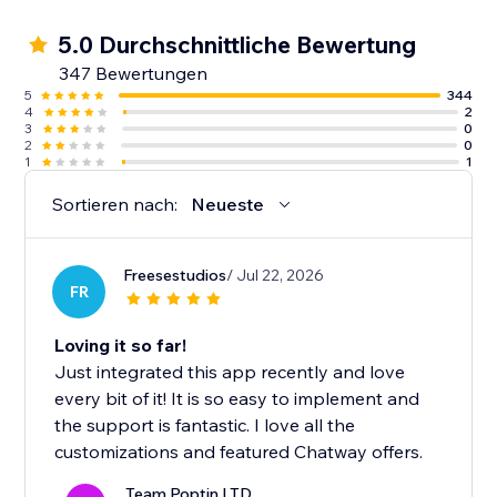
5.0 Durchschnittliche Bewertung
347 Bewertungen
5
344
4
2
3
0
2
0
1
1
Sortieren nach:
Neueste
Freesestudios
/ Jul 22, 2026
FR
Loving it so far!
Just integrated this app recently and love
every bit of it! It is so easy to implement and
the support is fantastic. I love all the
customizations and featured Chatway offers.
Team Poptin LTD