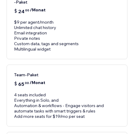
-Paket
/Monat
$
24
00
$9 per agent/month
Unlimited chat history
Email integration
Private notes
Custom data, tags and segments
Multilingual widget
Team-Paket
/Monat
$
65
00
4 seats included
Everything in Solo, and
Automation & workflows - Engage visitors and
automate tasks with smart triggers & rules
Add more seats for $19/mo per seat