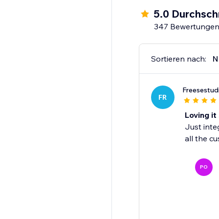
5.0 Durchsch
347 Bewertunge
Sortieren nach:
N
Freesestud
FR
Loving it 
Just inte
all the c
PO