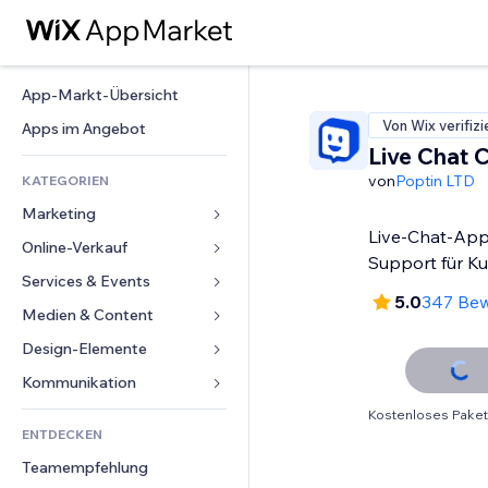
App-Markt-Übersicht
Von Wix verifizi
Apps im Angebot
Live Chat 
von
Poptin LTD
KATEGORIEN
Marketing
Live-Chat-App
Online-Verkauf
Anzeigen
Support für K
Mobil
Services & Events
Apps für Shops
5.0
347 Be
Statistiken
Versand & Lieferung
Medien & Content
Hotels
Social Media
Verkaufen-Buttons
Events
Design-Elemente
Galerie
SEO
Online-Kurse
Restaurants
Musik
Karten & Navigation
Kommunikation 
Interaktion
Print on Demand
Immobilien
Podcasts
Datenschutz & Sicherheit
Formulare
Kostenloses Paket
Website-Einträge
Buchhaltung
ENTDECKEN
Buchungen
Fotografie
Uhr
Blog
E-Mail
Gutscheine & Treuebonus
Teamempfehlung
Video
Seiten-Vorlagen
Umfragen