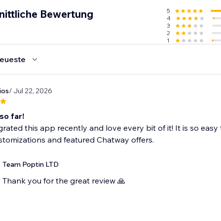
5
nittliche Bewertung
4
n
3
2
1
eueste
ios
/ Jul 22, 2026
so far!
grated this app recently and love every bit of it! It is so eas
ustomizations and featured Chatway offers.
Team Poptin LTD
Thank you for the great review 🙏