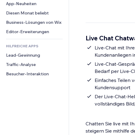
Conversion
Lagerlösungen
App-Neuheiten
PDF
Bildeffekte
Chat
Dropshipping
Dateifreigabe
Diesen Monat beliebt
Buttons & Menüs
Kommentare
Preise & Abonnements
News
Banner & Abzeichen
Business-Lösungen von Wix
Telefon
Crowdfunding
Content-Dienste
Taschenrechner
Community
Editor-Erweiterungen
Speisen & Getränke
Live Chat Chatw
Texteffekte
Suche
Bewertungen und Feedback
HILFREICHE APPS
Wetter
Live-Chat mit Ihr
CRM
Kundenanliegen in
Lead-Gewinnung
Diagramme & Tabellen
Live-Chat-Gesprä
Traffic-Analyse
Bedarf per Live-C
Besucher-Interaktion
Einfaches Teilen 
Kundensupport
Der Live-Chat-Hel
vollständiges Bil
Chatten Sie live mit I
steigern Sie mithilfe