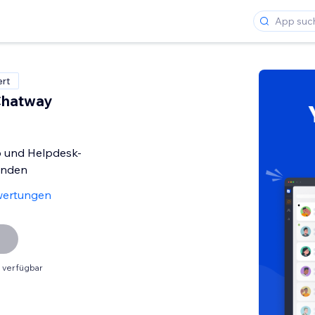
ert
Chatway
 und Helpdesk-
unden
wertungen
 verfügbar