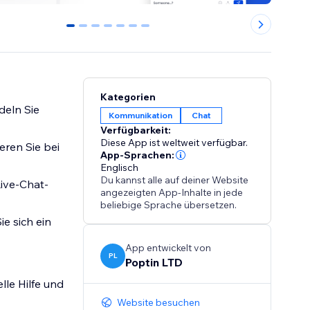
0
1
2
3
4
5
6
Kategorien
deln Sie
Kommunikation
Chat
Verfügbarkeit:
Diese App ist weltweit verfügbar.
ren Sie bei
App-Sprachen:
Englisch
Du kannst alle auf deiner Website
Live-Chat-
angezeigten App-Inhalte in jede
beliebige Sprache übersetzen.
e sich ein
App entwickelt von
PL
Poptin LTD
lle Hilfe und
Website besuchen