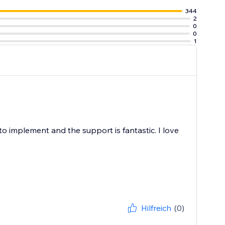
344
2
0
0
1
y to implement and the support is fantastic. I love
Hilfreich
(0)