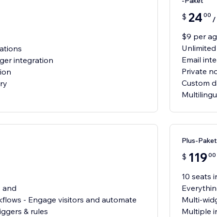
-Paket
24
00
$
/
$9 per a
Unlimited
ations
Email int
er integration
Private n
ion
Custom d
ry
Multiling
Plus-Paket
119
00
$
10 seats 
, and
Everythin
flows - Engage visitors and automate
Multi-wid
iggers & rules
Multiple 