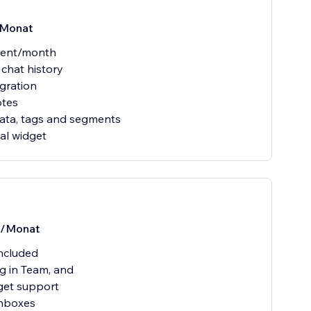
Monat
gent/month
 chat history
egration
otes
ata, tags and segments
ual widget
/Monat
included
g in Team, and
get support
inboxes