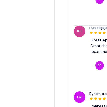
Pureedgejan
PU
Great Ap
Great cha
recomme
PO
Dynamicre
DY
Impressi