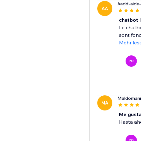
Aadd-aide-
AA
chatbot I
Le chatbo
sont fonc
Mehr les
PO
Maldoman
MA
Me gusta
Hasta ah
PO