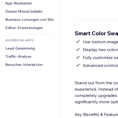
Conversion
Lagerlösungen
App-Neuheiten
PDF
Bildeffekte
Chat
Dropshipping
Dateifreigabe
Diesen Monat beliebt
Buttons & Menüs
Kommentare
Preise & Abonnements
News
Banner & Abzeichen
Business-Lösungen von Wix
Telefon
Crowdfunding
Content-Dienste
Taschenrechner
Community
Editor-Erweiterungen
Speisen & Getränke
Smart Color Swa
Texteffekte
Suche
Bewertungen und Feedback
HILFREICHE APPS
Wetter
Use custom images
CRM
Lead-Gewinnung
Diagramme & Tabellen
Display two colors
Traffic-Analyse
Fully customize sw
Besucher-Interaktion
Advanced controls
Stand out from the co
experience. Instead of 
completely upgrades y
significantly more opt
Key Benefits & Feature