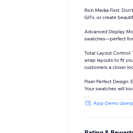
Rich Media First: Don
GIFs, or create beauti
Advanced Display Mode
swatches—perfect for
Total Layout Control:
wrap layouts to fit y
customers a closer lo
Pixel-Perfect Design: 
Your swatches will loo
Upgrade your online s
App-Demo überp
Rating & Bewer