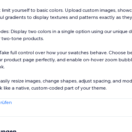
't limit yourself to basic colors. Upload custom images, sho
ful gradients to display textures and patterns exactly as they
s: Display two colors in a single option using our unique du
 two-tone products.
 Take full control over how your swatches behave. Choose be
our product page perfectly, and enable on-hover zoom bubbl
ok.
Easily resize images, change shapes, adjust spacing, and mod
k like a native, custom-coded part of your theme.
tore today with the most powerful and flexible swatch app a
rüfen
tungen