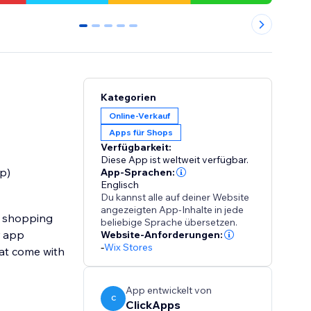
0
1
2
3
4
Kategorien
Online-Verkauf
Apps für Shops
Verfügbarkeit:
Diese App ist weltweit verfügbar.
p)
App-Sprachen:
Englisch
Du kannst alle auf deiner Website
angezeigten App-Inhalte in jede
l shopping
beliebige Sprache übersetzen.
r app
Website-Anforderungen:
-
Wix Stores
hat come with
App entwickelt von
C
ClickApps