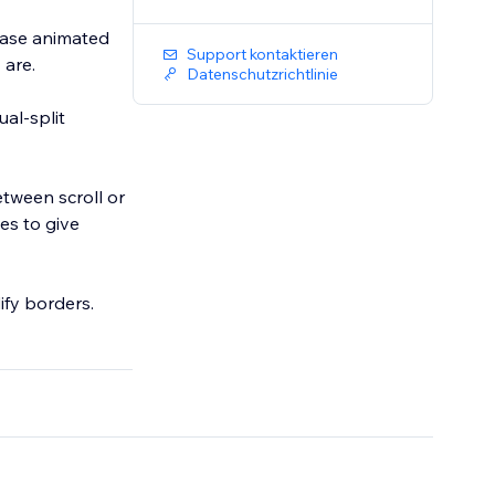
wcase animated
Support kontaktieren
 are.
Datenschutzrichtlinie
al-split
tween scroll or
es to give
ify borders.
vailable.