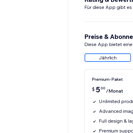
Für diese App gibt e
Preise & Abonn
Diese App bietet eine
Jährlich
Premium-Paket
5
00
$
/Monat
Unlimited produ
Advanced imag
Full design & l
Premium suppor