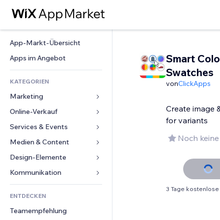
App-Markt-Übersicht
Smart Colo
Apps im Angebot
Swatches
KATEGORIEN
von
ClickApps
Marketing
Create image 
Online-Verkauf
Anzeigen
for variants
Mobil
Services & Events
Apps für Shops
Noch keine
Statistiken
Versand & Lieferung
Medien & Content
Hotels
Social Media
Verkaufen-Buttons
Events
Design-Elemente
Galerie
SEO
Online-Kurse
Restaurants
Musik
Karten & Navigation
Kommunikation 
Interaktion
Print on Demand
Immobilien
Podcasts
Datenschutz & Sicherheit
Formulare
3 Tage kostenlose
Website-Einträge
Buchhaltung
ENTDECKEN
Buchungen
Fotografie
Uhr
Blog
E-Mail
Gutscheine & Treuebonus
Teamempfehlung
Video
Seiten-Vorlagen
Umfragen