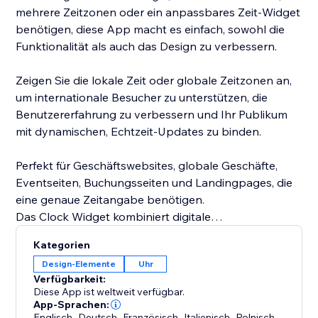
mehrere Zeitzonen oder ein anpassbares Zeit-Widget
benötigen, diese App macht es einfach, sowohl die
Funktionalität als auch das Design zu verbessern.
Zeigen Sie die lokale Zeit oder globale Zeitzonen an,
um internationale Besucher zu unterstützen, die
Benutzererfahrung zu verbessern und Ihr Publikum
mit dynamischen, Echtzeit-Updates zu binden.
Perfekt für Geschäftswebsites, globale Geschäfte,
Eventseiten, Buchungsseiten und Landingpages, die
eine genaue Zeitangabe benötigen.
Das Clock Widget kombiniert digitale
Uhrenfunktionen, Zeitzonenunterstützung und
Kategorien
vollständige Anpassung, was es zur perfekten
Design-Elemente
Uhr
Lösung macht, um ein Live-Uhr-Widget auf Ihrer
Verfügbarkeit:
Website hinzuzufügen.
Diese App ist weltweit verfügbar.
App-Sprachen:
Englisch
,
Deutsch
,
Französisch
,
Italienisch
,
Polnisch
,