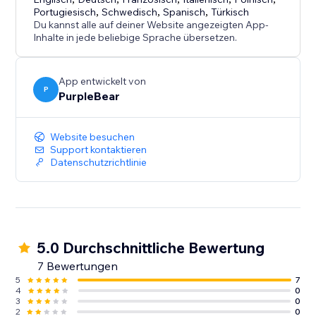
Verbessern Sie Ihre Website mit einer modernen,
Portugiesisch
,
Schwedisch
,
Spanisch
,
Türkisch
anpassbaren Zeitangabe und geben Sie Ihren
Du kannst alle auf deiner Website angezeigten App-
Besuchern die Informationen, die sie benötigen - in
Inhalte in jede beliebige Sprache übersetzen.
Echtzeit.
App entwickelt von
P
PurpleBear
Website besuchen
Support kontaktieren
Datenschutzrichtlinie
5.0 Durchschnittliche Bewertung
7 Bewertungen
5
7
4
0
3
0
2
0