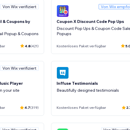
Von Wix verifiziert
Von Wix empfo
il & Coupons by
Coupon X Discount Code Pop Ups
Discount Pop Ups & Coupon Code Sal
ail Popup & Coupons
Popups
bar
4.8
(421)
Kostenloses Paket verfügbar
5.
Von Wix verifiziert
usic Player
Inffuse Testimonials
n your site
Beautifully designed testimonials
bar
4.7
(319)
Kostenloses Paket verfügbar
2.
Von Wix verifiziert
Von Wix verifi