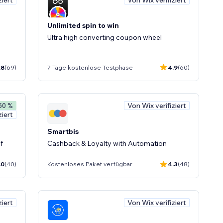
Unlimited spin to win
Ultra high converting coupon wheel
.8
(69)
7 Tage kostenlose Testphase
4.9
(60)
Von Wix verifiziert
 50 %
ziert
Smartbis
f
Cashback & Loyalty with Automation
.0
(40)
Kostenloses Paket verfügbar
4.3
(48)
ziert
Von Wix verifiziert