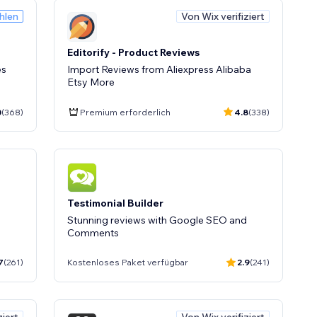
hlen
Von Wix verifiziert
Editorify ‑ Product Reviews
es
Import Reviews from Aliexpress Alibaba
Etsy More
0
(368)
Premium erforderlich
4.8
(338)
Testimonial Builder
Stunning reviews with Google SEO and
Comments
7
(261)
Kostenloses Paket verfügbar
2.9
(241)
ziert
Von Wix verifiziert