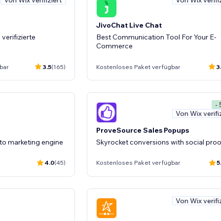
JivoChat Live Chat
erifizierte
Best Communication Tool For Your E-
Commerce
bar
3.5
(165)
Kostenloses Paket verfügbar
3
-
Von Wix verifi
ProveSource Sales Popups
nto marketing engine
Skyrocket conversions with social proo
4.0
(45)
Kostenloses Paket verfügbar
5
Von Wix verifi