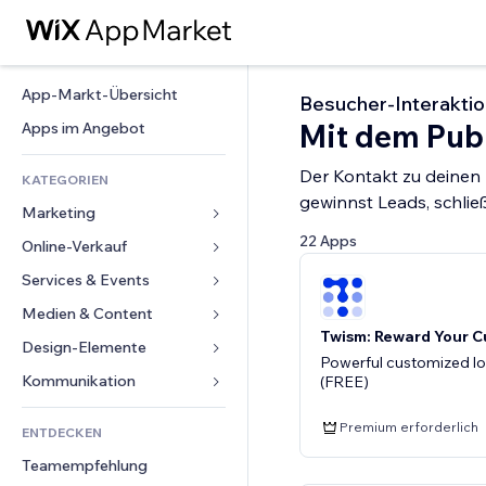
App-Markt-Übersicht
Besucher-Interaktio
Mit dem Pub
Apps im Angebot
Der Kontakt zu deinen
KATEGORIEN
gewinnst Leads, schlie
Marketing
22 Apps
Online-Verkauf
Anzeigen
Mobil
Services & Events
Apps für Shops
Statistiken
Versand & Lieferung
Medien & Content
Hotels
Twism: Reward Your 
Social Media
Verkaufen-Buttons
Events
Design-Elemente
Galerie
Powerful customized lo
SEO
Online-Kurse
Restaurants
Musik
Karten & Navigation
Kommunikation 
(FREE)
Interaktion
Print on Demand
Immobilien
Podcasts
Datenschutz & Sicherheit
Formulare
Website-Einträge
Premium erforderlich
Buchhaltung
ENTDECKEN
Buchungen
Fotografie
Uhr
Blog
E-Mail
Gutscheine & Treuebonus
Teamempfehlung
Video
Seiten-Vorlagen
Umfragen