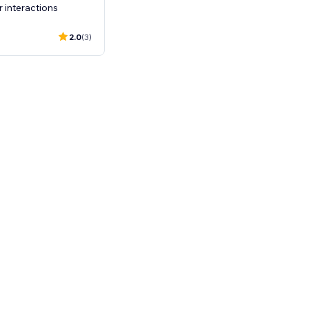
r interactions
2.0
(3)
gene App für mehr als 230 Mio