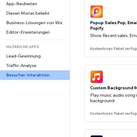
Conversion
Lagerlösungen
App-Neuheiten
PDF
Bildeffekte
Chat
Dropshipping
Dateifreigabe
Diesen Monat beliebt
Buttons & Menüs
Kommentare
Preise & Abonnements
News
Banner & Abzeichen
Business-Lösungen von Wix
Telefon
Popup Sales Pop, Ema
Crowdfunding
Popify
Content-Dienste
Taschenrechner
Community
Editor-Erweiterungen
Show Recent sales, Em
Speisen & Getränke
Texteffekte
Suche
Bewertungen und Feedback
HILFREICHE APPS
Wetter
CRM
Kostenloses Paket verfüg
Lead-Gewinnung
Diagramme & Tabellen
Traffic-Analyse
Besucher-Interaktion
Custom Background M
Play music audio song i
background
Kostenloses Paket verfüg