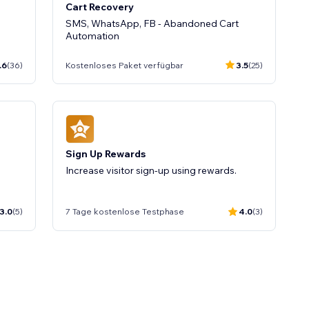
Cart Recovery
SMS, WhatsApp, FB - Abandoned Cart
Automation
.6
(36)
Kostenloses Paket verfügbar
3.5
(25)
Sign Up Rewards
Increase visitor sign-up using rewards.
3.0
(5)
7 Tage kostenlose Testphase
4.0
(3)