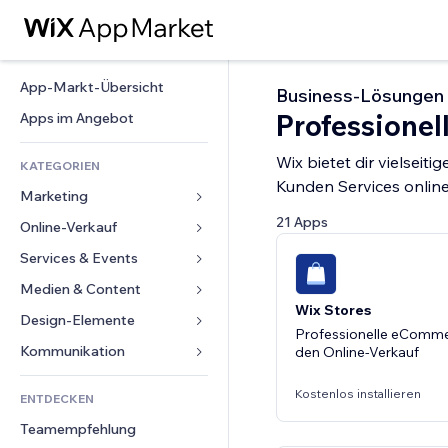
App-Markt-Übersicht
Business-Lösungen 
Professione
Apps im Angebot
Wix bietet dir vielseit
KATEGORIEN
Kunden Services online
Marketing
21 Apps
Online-Verkauf
Anzeigen
Mobil
Services & Events
Apps für Shops
Statistiken
Versand & Lieferung
Medien & Content
Hotels
Wix Stores
Social Media
Verkaufen-Buttons
Events
Design-Elemente
Galerie
Professionelle eComme
SEO
Online-Kurse
Restaurants
Musik
Karten & Navigation
Kommunikation 
den Online-Verkauf
Interaktion
Print on Demand
Immobilien
Podcasts
Datenschutz & Sicherheit
Formulare
Website-Einträge
Kostenlos installieren
Buchhaltung
ENTDECKEN
Buchungen
Fotografie
Uhr
Blog
E-Mail
Gutscheine & Treuebonus
Teamempfehlung
Video
Seiten-Vorlagen
Umfragen