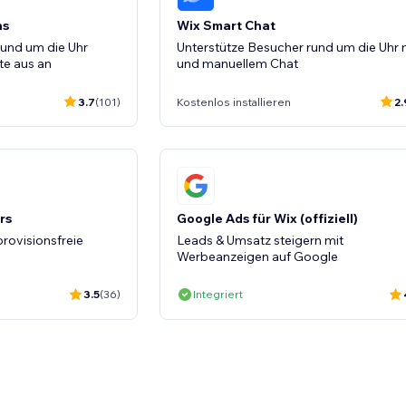
ns
Wix Smart Chat
und um die Uhr
Unterstütze Besucher rund um die Uhr m
te aus an
und manuellem Chat
3.7
(101)
Kostenlos installieren
2.
rs
Google Ads für Wix (offiziell)
rovisionsfreie
Leads & Umsatz steigern mit
Werbeanzeigen auf Google
3.5
(36)
Integriert