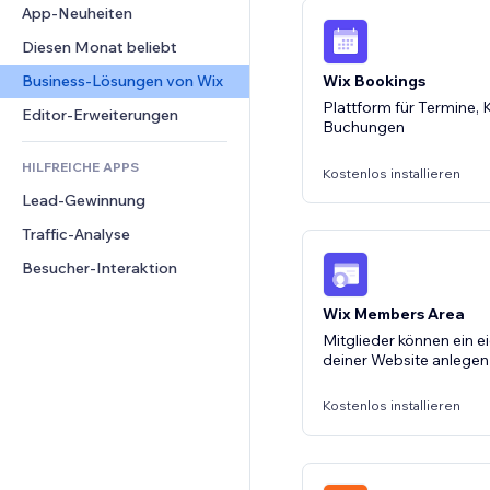
Conversion
Lagerlösungen
App-Neuheiten
PDF
Bildeffekte
Chat
Dropshipping
Dateifreigabe
Diesen Monat beliebt
Buttons & Menüs
Kommentare
Preise & Abonnements
News
Banner & Abzeichen
Business-Lösungen von Wix
Telefon
Wix Bookings
Crowdfunding
Content-Dienste
Plattform für Termine,
Taschenrechner
Community
Editor-Erweiterungen
Buchungen
Speisen & Getränke
Texteffekte
Suche
Bewertungen und Feedback
HILFREICHE APPS
Wetter
CRM
Kostenlos installieren
Lead-Gewinnung
Diagramme & Tabellen
Traffic-Analyse
Besucher-Interaktion
Wix Members Area
Mitglieder können ein e
deiner Website anlegen
Kostenlos installieren