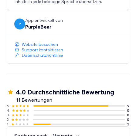
Inhalte in jede beliebige Sprache übersetzen.
App entwickelt von
P
PurpleBear
Website besuchen
Support kontaktieren
Datenschutzrichtlinie
4.0 Durchschnittliche Bewertung
11 Bewertungen
5
9
4
0
3
0
2
0
1
2
Sortieren nach:
Neueste