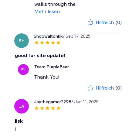
walks through the...
Mehr lesen
Hilfreich
(0)
Shopwaltonkk
/ Sep 17, 2025
SH
good for site update!
Team PurpleBear
PU
Thank You!
Hilfreich
(0)
Jaythegamer2298
/ Jun 11, 2025
JA
iisk
j