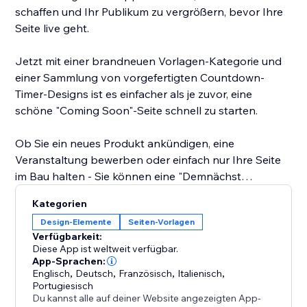
schaffen und Ihr Publikum zu vergrößern, bevor Ihre
Seite live geht.
Jetzt mit einer brandneuen Vorlagen-Kategorie und
einer Sammlung von vorgefertigten Countdown-
Timer-Designs ist es einfacher als je zuvor, eine
schöne "Coming Soon"-Seite schnell zu starten.
Ob Sie ein neues Produkt ankündigen, eine
Veranstaltung bewerben oder einfach nur Ihre Seite
im Bau halten - Sie können eine "Demnächst
eröffnet"-Nachricht anzeigen und innerhalb von
Kategorien
Minuten Leads erfassen.
Design-Elemente
Seiten-Vorlagen
Verfügbarkeit:
Diese App ist weltweit verfügbar.
App-Sprachen:
Englisch
,
Deutsch
,
Französisch
,
Italienisch
,
Portugiesisch
Du kannst alle auf deiner Website angezeigten App-