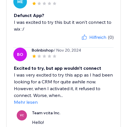
ME
Defunct App?
I was excited to try this but it won't connect to
wix :/
Hilfreich
(0)
Bolinbishop
/ Nov 20, 2024
BO
Excited to try, but app wouldn't connect
I was very excited to try this app as I had been
looking for a CRM for quite awhile now.
However, when I activated it, it refused to
connect. Worse, when...
Mehr lesen
Team vcita Inc.
VC
Hello!