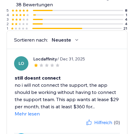
38 Bewertungen
5
8
4
1
3
4
2
4
1
21
Sortieren nach:
Neueste
Locdaffinity
/ Dec 31, 2025
LO
still doesnt connect
no i will not connect the support, the app
should be working without having to connect
the support team. This app wants at lease $29
per month, that is at least $360 for...
Mehr lesen
Hilfreich
(0)