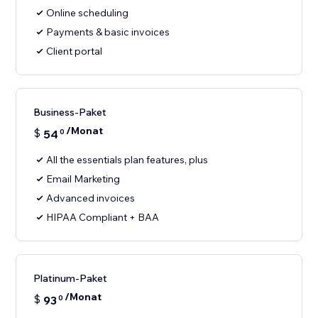
Online scheduling
Payments & basic invoices
Client portal
Business-Paket
/Monat
$
54
0
All the essentials plan features, plus
Email Marketing
Advanced invoices
HIPAA Compliant + BAA
Platinum-Paket
/Monat
$
93
0