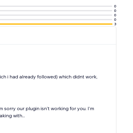
0
0
0
0
3
ich i had already followed) which didnt work,
 sorry our plugin isn't working for you. I’m
aking with...