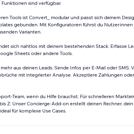
e Funktionen sind verfügbar.
ren Tools ist Convert_ modular und passt sich deinem Desi
mplates gebunden. Mit Konfiguratoren führst du Nutzer:inn
usenden Varianten.
ndet sich nahtlos mit deinem bestehenden Stack. Erfasse L
oogle Sheets oder andere Tools.
 mehr aus deinen Leads. Sende Infos per E-Mail oder SMS. V
üche mit integrierter Analyse. Akzeptiere Zahlungen oder 
port-Team, wenn du Hilfe brauchst. Für schnelleren Marktein
is Z: Unser Concierge-Add-on erstellt deinen Rechner, dein
 ideal für komplexe Use Cases.