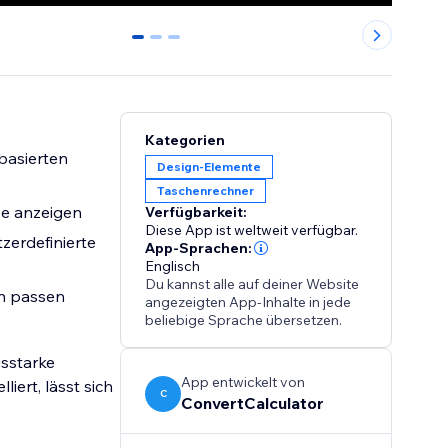
0
1
2
Kategorien
basierten
Design-Elemente
Taschenrechner
se anzeigen
Verfügbarkeit:
Diese App ist weltweit verfügbar.
zerdefinierte
App-Sprachen:
Englisch
Du kannst alle auf deiner Website
gn passen
angezeigten App-Inhalte in jede
beliebige Sprache übersetzen.
gsstarke
App entwickelt von
iert, lässt sich
C
ConvertCalculator