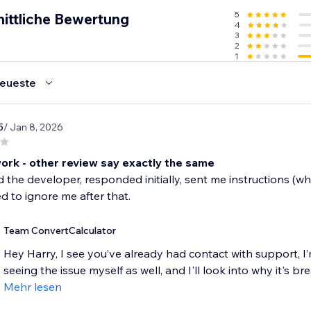
5
ittliche Bewertung
4
3
2
1
eueste
5
/ Jan 8, 2026
ork - other review say exactly the same
 the developer, responded initially, sent me instructions (wh
 to ignore me after that.
Team ConvertCalculator
Hey Harry, I see you’ve already had contact with support, I’m
seeing the issue myself as well, and I'll look into why it's bre
Mehr lesen