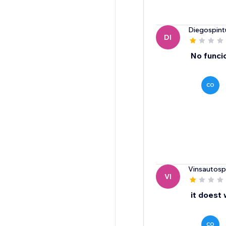
Diegospint
DI
No funci
CO
Vinsautos
VI
it doest
CO