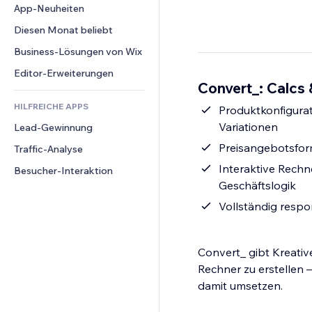
Conversion
Lagerlösungen
App-Neuheiten
PDF
Bildeffekte
Chat
Dropshipping
Dateifreigabe
Diesen Monat beliebt
Buttons & Menüs
Kommentare
Preise & Abonnements
News
Banner & Abzeichen
Business-Lösungen von Wix
Telefon
Crowdfunding
Content-Dienste
Taschenrechner
Community
Editor-Erweiterungen
Speisen & Getränke
Convert_: Calcs 
Texteffekte
Suche
Bewertungen und Feedback
HILFREICHE APPS
Wetter
Produktkonfigurat
CRM
Variationen
Lead-Gewinnung
Diagramme & Tabellen
Preisangebotsform
Traffic-Analyse
Interaktive Rechn
Besucher-Interaktion
Geschäftslogik
Vollständig respo
Convert_ gibt Kreative
Rechner zu erstellen –
damit umsetzen.