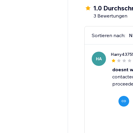
1.0 Durchschn
3 Bewertungen
Sortieren nach:
N
Harry4375
HA
doesnt w
contacted
proceeded
CO