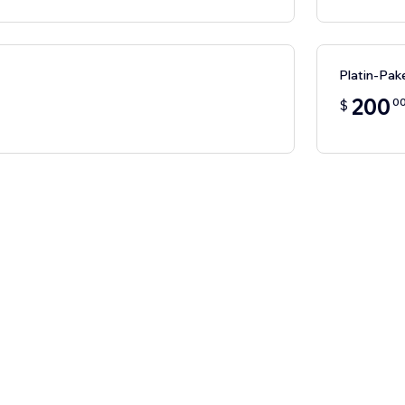
Platin-Pak
200
0
$