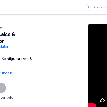
ert
Calcs &
or
lator
 Konfiguratoren &
tungen
 verfügbar