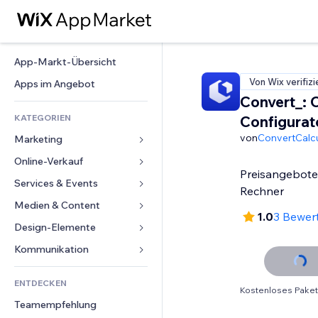
App-Markt-Übersicht
Von Wix verifizi
Apps im Angebot
Convert_: 
KATEGORIEN
Configurat
von
ConvertCalcu
Marketing
Online-Verkauf
Anzeigen
Preisangebote,
Mobil
Services & Events
Apps für Shops
Rechner
Statistiken
Versand & Lieferung
Medien & Content
Hotels
1.0
3 Bewer
Social Media
Verkaufen-Buttons
Events
Design-Elemente
Galerie
SEO
Online-Kurse
Restaurants
Musik
Karten & Navigation
Kommunikation 
Interaktion
Print on Demand
Immobilien
Podcasts
Datenschutz & Sicherheit
Formulare
Website-Einträge
Buchhaltung
ENTDECKEN
Buchungen
Fotografie
Uhr
Blog
Kostenloses Paket
E-Mail
Gutscheine & Treuebonus
Teamempfehlung
Video
Seiten-Vorlagen
Umfragen