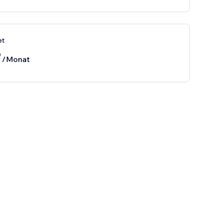
et
0
/Monat