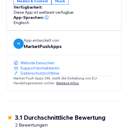
Medien & Content
Musik
Machen Sie Ihre Marke unvergesslich mit einem
Verfügbarkeit:
unverwechselbaren Sound, der Ihre Einzigartigkeit
Diese App ist weltweit verfügbar.
unterstreicht und die Besucherbindung erhöht. Fügen
App-Sprachen:
Englisch
Sie ihn noch heute hinzu und kreieren Sie eine
musikalische Identität, die Eindruck macht.
App entwickelt von
M
MarketPushApps
Website besuchen
Support kontaktieren
Datenschutzrichtlinie
Market Push Apps SRL stellt die Einhaltung von EU-
Handelsgesetzen sicher.
Weitere Infos
3.1 Durchschnittliche Bewertung
2 Bewertungen