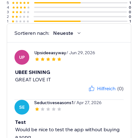
5
1
4
0
3
0
2
0
1
1
Sortieren nach:
Neueste
Upsideeasyway
/ Jun 29, 2026
UP
UBEE SHINING
GREAT LOVE IT
Hilfreich
(0)
Seductiveseasons1
/ Apr 27, 2026
SE
Test
Would be nice to test the app without buying
a song.