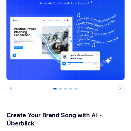
0
1
2
3
4
Create Your Brand Song with AI -
Überblick