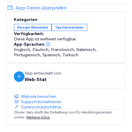
Die Einrichtung dauert nur wenige Minuten – danach
App-Demo überprüfen
funktioniert alles automatisch auf Ihrer gesamten
Kategorien
Website.
Design-Elemente
Taschenrechner
Verfügbarkeit:
Zwei Modi:
Diese App ist weltweit verfügbar.
App-Sprachen:
• Automatisch (Pro-Plan): Erkennt die
Englisch
,
Deutsch
,
Französisch
,
Italienisch
,
Portugiesisch
,
Spanisch
,
Türkisch
Besucherwährung und zeigt umgerechnete Preise
neben oder anstelle der Originalpreise an.
App entwickelt von
W
• Manuell (Gratis-Plan): Fügt ein anpassbares Widget
Web-Stat
mit aktuellen Kursen hinzu, damit Besucher Preise
selbst umrechnen können.
Website besuchen
Support kontaktieren
Datenschutzrichtlinie
Olivier Galy stellt die Einhaltung von EU-Handelsgesetzen
sicher.
Weitere Infos