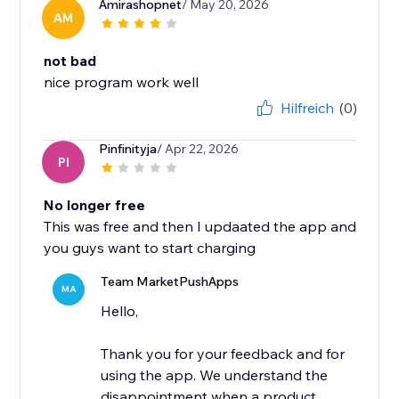
Amirashopnet
/ May 20, 2026
AM
not bad
nice program work well
Hilfreich
(0)
Pinfinityja
/ Apr 22, 2026
PI
No longer free
This was free and then I updaated the app and
you guys want to start charging
Team MarketPushApps
MA
Hello,
Thank you for your feedback and for
using the app. We understand the
disappointment when a product