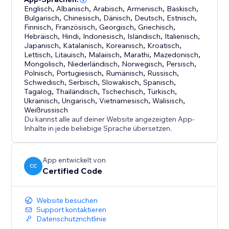
Englisch
,
Albanisch
,
Arabisch
,
Armenisch
,
Baskisch
,
Bulgarisch
,
Chinesisch
,
Dänisch
,
Deutsch
,
Estnisch
,
Finnisch
,
Französisch
,
Georgisch
,
Griechisch
,
Hebräisch
,
Hindi
,
Indonesisch
,
Isländisch
,
Italienisch
,
Japanisch
,
Katalanisch
,
Koreanisch
,
Kroatisch
,
Lettisch
,
Litauisch
,
Malaiisch
,
Marathi
,
Mazedonisch
,
Mongolisch
,
Niederländisch
,
Norwegisch
,
Persisch
,
Polnisch
,
Portugiesisch
,
Rumänisch
,
Russisch
,
Schwedisch
,
Serbisch
,
Slowakisch
,
Spanisch
,
Tagalog
,
Thailändisch
,
Tschechisch
,
Türkisch
,
Ukrainisch
,
Ungarisch
,
Vietnamesisch
,
Walisisch
,
Weißrussisch
Du kannst alle auf deiner Website angezeigten App-
Inhalte in jede beliebige Sprache übersetzen.
App entwickelt von
CC
Certified Code
Website besuchen
Support kontaktieren
Datenschutzrichtlinie