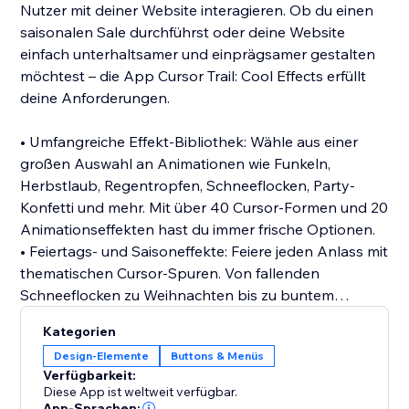
Nutzer mit deiner Website interagieren. Ob du einen
saisonalen Sale durchführst oder deine Website
einfach unterhaltsamer und einprägsamer gestalten
möchtest – die App Cursor Trail: Cool Effects erfüllt
deine Anforderungen.
• Umfangreiche Effekt-Bibliothek: Wähle aus einer
großen Auswahl an Animationen wie Funkeln,
Herbstlaub, Regentropfen, Schneeflocken, Party-
Konfetti und mehr. Mit über 40 Cursor-Formen und 20
Animationseffekten hast du immer frische Optionen.
• Feiertags- und Saisoneffekte: Feiere jeden Anlass mit
thematischen Cursor-Spuren. Von fallenden
Schneeflocken zu Weihnachten bis zu buntem
Konfetti für Geburtstage oder Feiern – wechsle
Kategorien
Effekte mühelos passend zu jeder Saison oder jedem
Design-Elemente
Buttons & Menüs
Ereignis.
Verfügbarkeit:
Diese App ist weltweit verfügbar.
App-Sprachen: