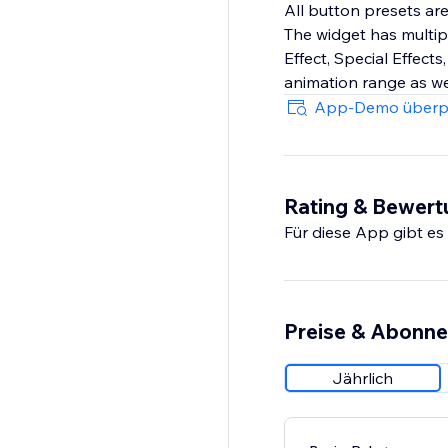
All button presets are
The widget has multipl
Effect, Special Effect
animation range as wel
App-Demo überp
Rating & Bewer
Für diese App gibt e
Preise & Abonn
Jährlich