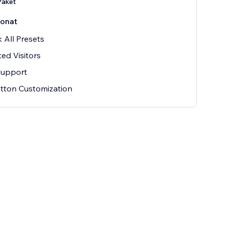
aket
onat
 All Presets
ted Visitors
Support
utton Customization