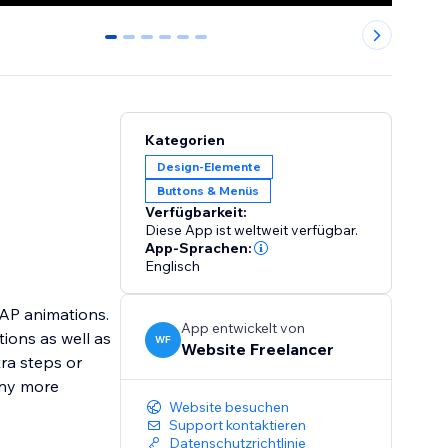
0
1
2
3
4
5
Kategorien
Design-Elemente
Buttons & Menüs
Verfügbarkeit:
Diese App ist weltweit verfügbar.
App-Sprachen:
Englisch
AP animations.
App entwickelt von
ions as well as
WF
Website Freelancer
ra steps or
any more
Website besuchen
Support kontaktieren
Datenschutzrichtlinie