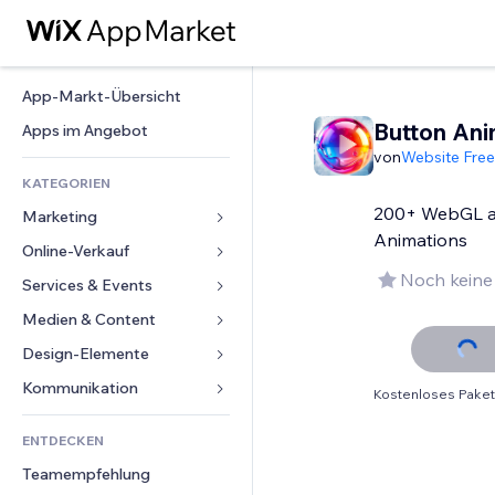
App-Markt-Übersicht
Button Ani
Apps im Angebot
von
Website Free
KATEGORIEN
200+ WebGL a
Marketing
Animations
Online-Verkauf
Anzeigen
Noch keine
Mobil
Services & Events
Apps für Shops
Statistiken
Versand & Lieferung
Medien & Content
Hotels
Social Media
Verkaufen-Buttons
Events
Design-Elemente
Galerie
SEO
Online-Kurse
Restaurants
Musik
Karten & Navigation
Kommunikation 
Kostenloses Paket
Interaktion
Print on Demand
Immobilien
Podcasts
Datenschutz & Sicherheit
Formulare
Website-Einträge
Buchhaltung
ENTDECKEN
Buchungen
Fotografie
Uhr
Blog
E-Mail
Gutscheine & Treuebonus
Teamempfehlung
Video
Seiten-Vorlagen
Umfragen