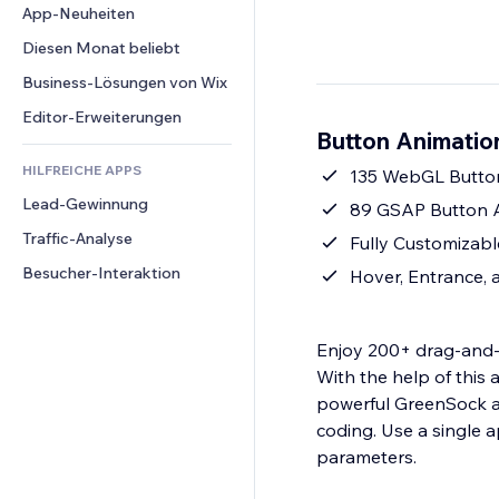
Conversion
Lagerlösungen
App-Neuheiten
PDF
Bildeffekte
Chat
Dropshipping
Dateifreigabe
Diesen Monat beliebt
Buttons & Menüs
Kommentare
Preise & Abonnements
News
Banner & Abzeichen
Business-Lösungen von Wix
Telefon
Crowdfunding
Content-Dienste
Taschenrechner
Community
Editor-Erweiterungen
Speisen & Getränke
Button Animation
Texteffekte
Suche
Bewertungen und Feedback
HILFREICHE APPS
Wetter
135 WebGL Butto
CRM
Lead-Gewinnung
Diagramme & Tabellen
89 GSAP Button 
Traffic-Analyse
Fully Customizabl
Besucher-Interaktion
Hover, Entrance, 
Enjoy 200+ drag-and
With the help of this
powerful GreenSock an
coding. Use a single 
parameters.