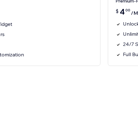
Premium-P
4
00
$
/M
Unlock
Widget
Unlimi
ors
24/7 
Full B
stomization