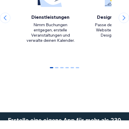
Dienstleistungen
Design-Eleme
Nimm Buchungen
Passe den Look d
entgegen, erstelle
Website mit kreat
Veranstaltungen und
verwalte deinen Kalender.
0
1
2
3
4
5
Erstelle eine eigene App für mehr als 230
Mio. Wix.com-Nutzer.