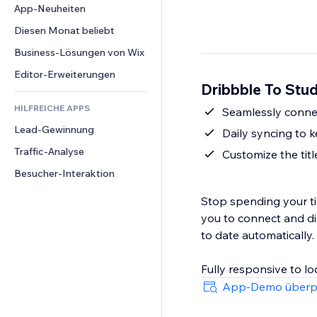
Conversion
Lagerlösungen
App-Neuheiten
PDF
Bildeffekte
Chat
Dropshipping
Dateifreigabe
Diesen Monat beliebt
Buttons & Menüs
Kommentare
Preise & Abonnements
News
Banner & Abzeichen
Business-Lösungen von Wix
Telefon
Crowdfunding
Content-Dienste
Taschenrechner
Community
Editor-Erweiterungen
Speisen & Getränke
Dribbble To Stud
Texteffekte
Suche
Bewertungen und Feedback
HILFREICHE APPS
Wetter
Seamlessly connec
CRM
Lead-Gewinnung
Diagramme & Tabellen
Daily syncing to 
Traffic-Analyse
Customize the tit
Besucher-Interaktion
Stop spending your ti
you to connect and di
to date automatically.
Fully responsive to l
App-Demo überp