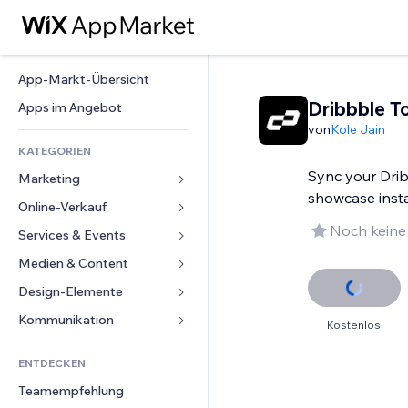
App-Markt-Übersicht
Dribbble T
Apps im Angebot
von
Kole Jain
KATEGORIEN
Sync your Dri
Marketing
showcase inst
Online-Verkauf
Anzeigen
Noch keine
Mobil
Services & Events
Apps für Shops
Statistiken
Versand & Lieferung
Medien & Content
Hotels
Social Media
Verkaufen-Buttons
Events
Design-Elemente
Galerie
SEO
Online-Kurse
Restaurants
Musik
Karten & Navigation
Kommunikation 
Kostenlos
Interaktion
Print on Demand
Immobilien
Podcasts
Datenschutz & Sicherheit
Formulare
Website-Einträge
Buchhaltung
ENTDECKEN
Buchungen
Fotografie
Uhr
Blog
E-Mail
Gutscheine & Treuebonus
Teamempfehlung
Video
Seiten-Vorlagen
Umfragen