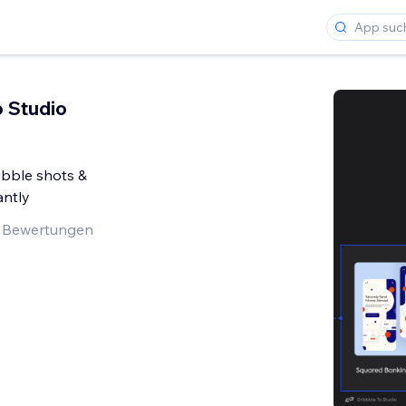
o Studio
bbble shots &
antly
 Bewertungen