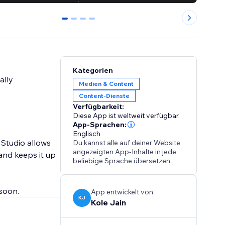
0
1
2
3
Kategorien
ally
Medien & Content
Content-Dienste
Verfügbarkeit:
Diese App ist weltweit verfügbar.
App-Sprachen:
Englisch
 Studio allows
Du kannst alle auf deiner Website
angezeigten App-Inhalte in jede
and keeps it up
beliebige Sprache übersetzen.
 soon.
App entwickelt von
KJ
Kole Jain