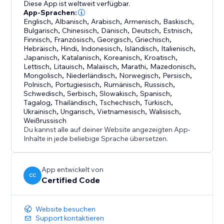
Diese App ist weltweit verfügbar.
App-Sprachen:
Englisch
,
Albanisch
,
Arabisch
,
Armenisch
,
Baskisch
,
Bulgarisch
,
Chinesisch
,
Dänisch
,
Deutsch
,
Estnisch
,
Finnisch
,
Französisch
,
Georgisch
,
Griechisch
,
Hebräisch
,
Hindi
,
Indonesisch
,
Isländisch
,
Italienisch
,
Japanisch
,
Katalanisch
,
Koreanisch
,
Kroatisch
,
Lettisch
,
Litauisch
,
Malaiisch
,
Marathi
,
Mazedonisch
,
Mongolisch
,
Niederländisch
,
Norwegisch
,
Persisch
,
Polnisch
,
Portugiesisch
,
Rumänisch
,
Russisch
,
Schwedisch
,
Serbisch
,
Slowakisch
,
Spanisch
,
Tagalog
,
Thailändisch
,
Tschechisch
,
Türkisch
,
Ukrainisch
,
Ungarisch
,
Vietnamesisch
,
Walisisch
,
Weißrussisch
Du kannst alle auf deiner Website angezeigten App-
Inhalte in jede beliebige Sprache übersetzen.
App entwickelt von
CC
Certified Code
Website besuchen
Support kontaktieren