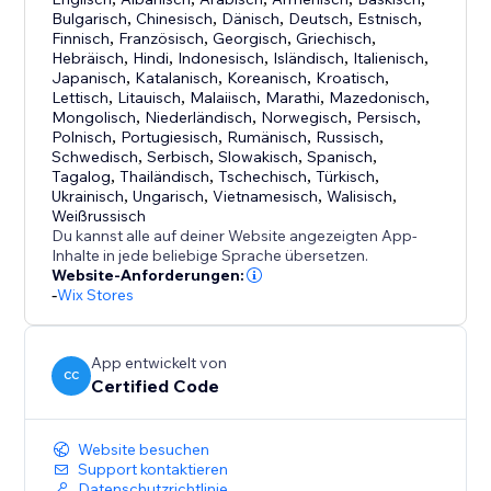
Bulgarisch
,
Chinesisch
,
Dänisch
,
Deutsch
,
Estnisch
,
Finnisch
,
Französisch
,
Georgisch
,
Griechisch
,
Hebräisch
,
Hindi
,
Indonesisch
,
Isländisch
,
Italienisch
,
Japanisch
,
Katalanisch
,
Koreanisch
,
Kroatisch
,
Lettisch
,
Litauisch
,
Malaiisch
,
Marathi
,
Mazedonisch
,
Mongolisch
,
Niederländisch
,
Norwegisch
,
Persisch
,
Polnisch
,
Portugiesisch
,
Rumänisch
,
Russisch
,
Schwedisch
,
Serbisch
,
Slowakisch
,
Spanisch
,
Tagalog
,
Thailändisch
,
Tschechisch
,
Türkisch
,
Ukrainisch
,
Ungarisch
,
Vietnamesisch
,
Walisisch
,
Weißrussisch
Du kannst alle auf deiner Website angezeigten App-
Inhalte in jede beliebige Sprache übersetzen.
Website-Anforderungen:
-
Wix Stores
App entwickelt von
CC
Certified Code
Website besuchen
Support kontaktieren
Datenschutzrichtlinie