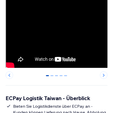
0
1
2
3
4
ECPay Logistik Taiwan - Überblick
Bieten Sie Logistikdienste über ECPay an -
Kunden können Lieferung nach Hause, Abholung