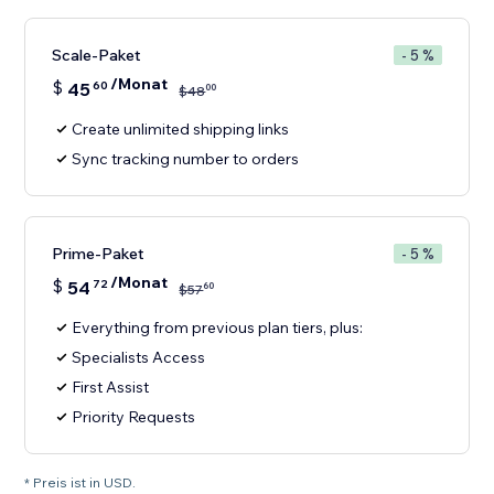
Scale-Paket
- 5 %
/Monat
$
45
60
00
$
48
Create unlimited shipping links
Sync tracking number to orders
Prime-Paket
- 5 %
/Monat
$
54
72
60
$
57
Everything from previous plan tiers, plus:
Specialists Access
First Assist
Priority Requests
* Preis ist in USD.