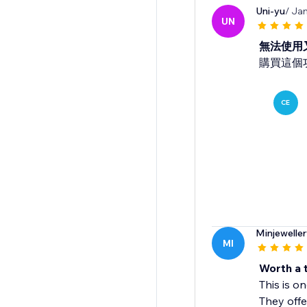
Uni-yu
/ Ja
UN
無法使用
購買這個
CE
Minjewelle
MI
Worth a t
This is o
They offe