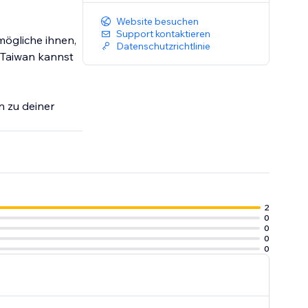
Website besuchen
Support kontaktieren
mögliche ihnen,
Datenschutzrichtlinie
 Taiwan kannst
n zu deiner
2
0
0
0
0