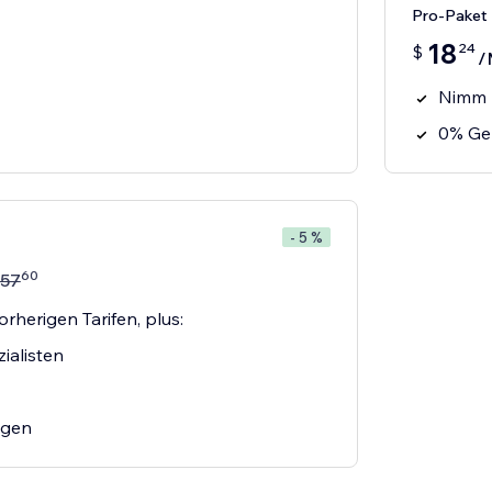
Pro-Paket
18
24
$
/
Nimm 
0% Geb
- 5 %
60
57
orherigen Tarifen, plus:
ialisten
agen