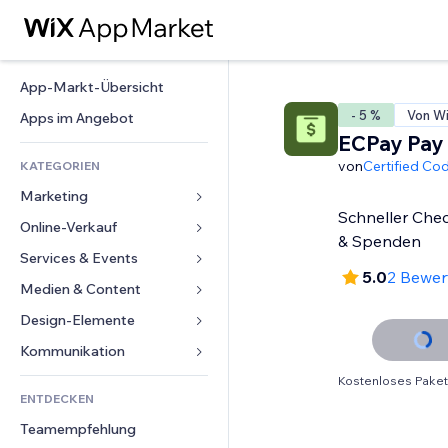
App-Markt-Übersicht
- 5 %
Von Wix
Apps im Angebot
ECPay Pay 
von
Certified Co
KATEGORIEN
Marketing
Schneller Che
Online-Verkauf
Anzeigen
& Spenden
Mobil
Services & Events
Apps für Shops
5.0
2 Bewe
Statistiken
Versand & Lieferung
Medien & Content
Hotels
Social Media
Verkaufen-Buttons
Events
Design-Elemente
Galerie
SEO
Online-Kurse
Restaurants
Musik
Karten & Navigation
Kommunikation 
Interaktion
Print on Demand
Immobilien
Podcasts
Datenschutz & Sicherheit
Formulare
Kostenloses Paket
Website-Einträge
Buchhaltung
ENTDECKEN
Buchungen
Fotografie
Uhr
Blog
E-Mail
Gutscheine & Treuebonus
Teamempfehlung
Video
Seiten-Vorlagen
Umfragen