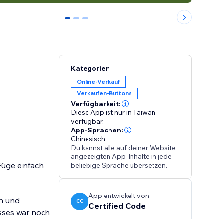
0
1
2
Kategorien
Online-Verkauf
Verkaufen-Buttons
Verfügbarkeit:
Diese App ist nur in Taiwan
verfügbar.
App-Sprachen:
Chinesisch
Du kannst alle auf deiner Website
angezeigten App-Inhalte in jede
Füge einfach
beliebige Sprache übersetzen.
App entwickelt von
en und
CC
Certified Code
sses war noch