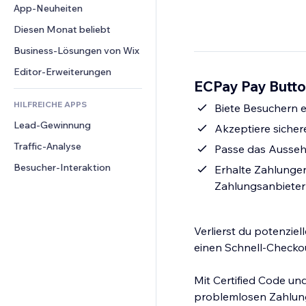
Conversion
Lagerlösungen
App-Neuheiten
PDF
Bildeffekte
Chat
Dropshipping
Dateifreigabe
Diesen Monat beliebt
Buttons & Menüs
Kommentare
Preise & Abonnements
News
Banner & Abzeichen
Business-Lösungen von Wix
Telefon
Crowdfunding
Content-Dienste
Taschenrechner
Community
Editor-Erweiterungen
Speisen & Getränke
ECPay Pay Butto
Texteffekte
Suche
Bewertungen und Feedback
HILFREICHE APPS
Wetter
Biete Besuchern e
CRM
Lead-Gewinnung
Diagramme & Tabellen
Akzeptiere siche
Traffic-Analyse
Passe das Ausseh
Besucher-Interaktion
Erhalte Zahlungen
Zahlungsanbiete
Verlierst du potenzie
einen Schnell-Checkou
Mit Certified Code un
problemlosen Zahlung